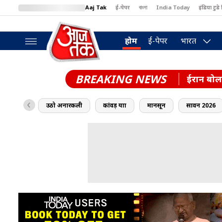
Aaj Tak
ई-पेपर
বাংলা
India Today
इंडिया टुडे 
MumbaiTak
BT Bazaar
Cosmopolitan
Harper's Bazaar
North
होम
ई-पेपर
भारत
BREAKING NEWS
ईरान बोला
उठो अनारकली
कांवड़ यात्रा
मानसून
सावन 2026