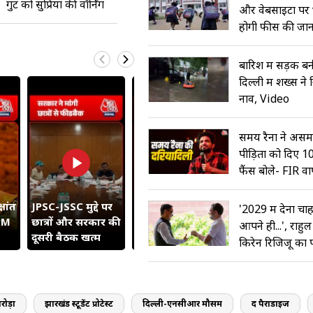
गुट को सुप्रिया की वॉर्निंग
और वेबसाइटों पर 
होगी फीस की जा
बारिश में सड़क बन
दिल्ली में शख्स न
नाव, Video
समय रैना ने असम 
पीड़ितों को दिए ₹
फैंस बोले- FIR व
षांत
JPSC-JSSC मुद्दे पर
मलाइका के वेकेशन
अर्जुन कपूर संग डे
'2029 में देना चाह
छात्रों और सरकार की
की तस्वीरें नेट पर धूम
पर पामेला सेरेना
आपने ही...', राहुल
दूसरी बैठक खत्म
मचा रहीं हैं
तोड़ी चुप्पी
किरेन रिजिजू का
ोड़ा
झारखंड स्टूडेंट प्रोटेस्ट
दिल्ली-एनसीआर मौसम
द पैराडाइज