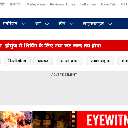
हिंदी
GNTTV
Malayalam
Business Today
Lallantop
NewsTak
UPT
east
Brides Today
Reader’s Digest
Astro Tak
Pakwan Gali
मनोरंजन
धर्म
खेल
लाइफस्टाइल
- होर्मुज से शिपिंग के लिए नया रूट जल्द तय होगा
दिल्ली मौसम
झारखंड
अमरनाथ यात्रा
अबान अहमद
कॉक
ADVERTISEMENT