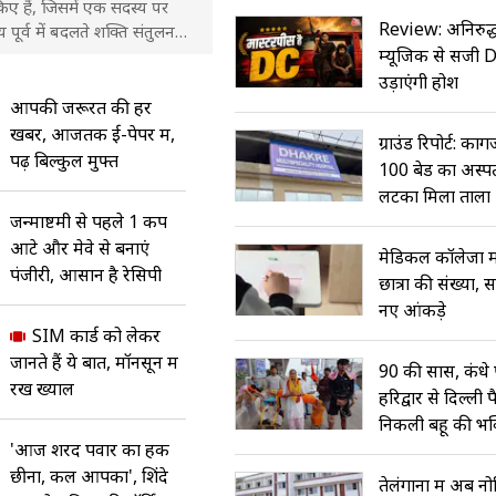
िए हैं, जिसमें एक सदस्य पर
Review: अनिरुद्
पूर्व में बदलते शक्ति संतुलन
म्यूजिक से सजी 
उड़ाएंगी होश
आपकी जरूरत की हर
खबर, आजतक ई-पेपर में,
ग्राउंड रिपोर्ट: काग
पढ़ें बिल्कुल मुफ्त
100 बेड का अस्पत
लटका मिला ताला
जन्माष्टमी से पहले 1 कप
आटे और मेवे से बनाएं
मेडिकल कॉलेजों में
पंजीरी, आसान है रेसिपी
छात्रों की संख्या
नए आंकड़े
SIM कार्ड को लेकर
जानते हैं ये बात, मॉनसून में
90 की सास, कंधे प
रखें ख्याल
हरिद्वार से दिल्ली 
निकली बहू की भक
'आज शरद पवार का हक
छीना, कल आपका', शिंदे
तेलंगाना में अब नो