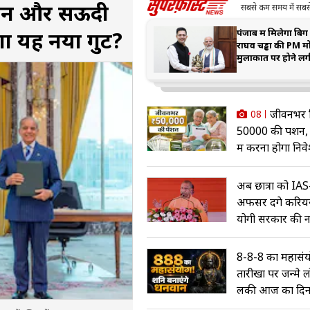
्रोन और सऊदी
सबसे कम समय में सबसे 
पंजाब में मिलेगा बि
गा यह नया गुट?
राघव चड्ढा की PM मो
मुलाकात पर होने लगी
जीवनभर म
08
₹50000 की पेंशन,
में करना होगा निवे
अब छात्रों को IA
अफसर देंगे करियर
योगी सरकार की 
8-8-8 का महासंय
तारीखों पर जन्मे ल
लकी आज का दि