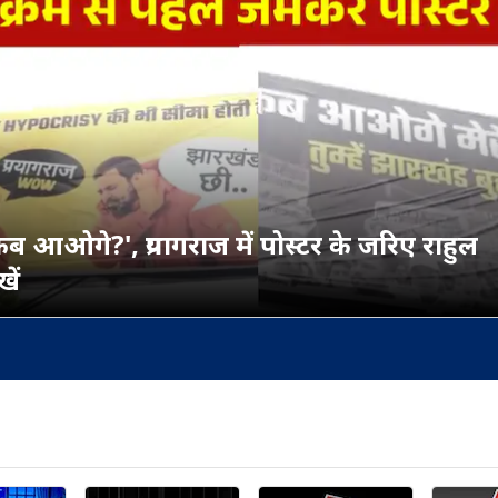
ब आओगे?', प्रयागराज में पोस्टर के जरिए राहुल
खें