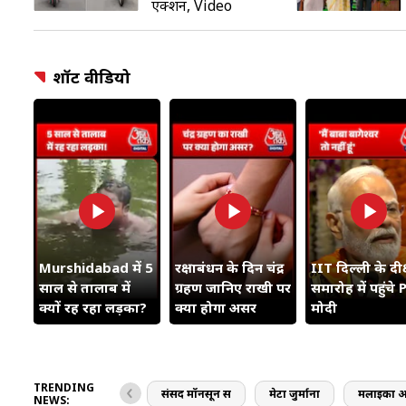
एक्शन, Video
शॉर्ट वीडियो
Murshidabad में 5
रक्षाबंधन के दिन चंद्र
IIT दिल्ली के दीक्
साल से तालाब में
ग्रहण जानिए राखी पर
समारोह में पहुंचे PM
क्यों रह रहा लड़का?
क्या होगा असर
मोदी
TRENDING
संसद मॉनसून सत्र
मेटा जुर्माना
मलाइका अर
NEWS: