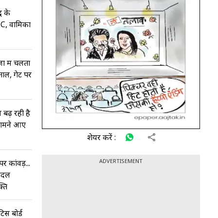
ध के
DC, वामिका
जों में चलता
ाल, गेट पर
 बढ़ रही है
, सामने आए
शेयर करें :
ADVERTISEMENT
र कांवड़...
पैदल
्ति
टिस बोर्ड