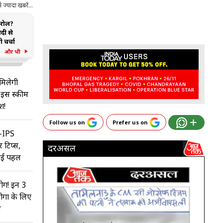
ज्यादा खबरें...
ग रोल?
दी से
 चर्चा
और भी
िलेगी
 इस स्‍कीम
श!
Follow us on
Prefer us on
S-IPS
 टिप्स,
दरअसल
नई पहल
ोग! इन 3
ोगों के लिए
न