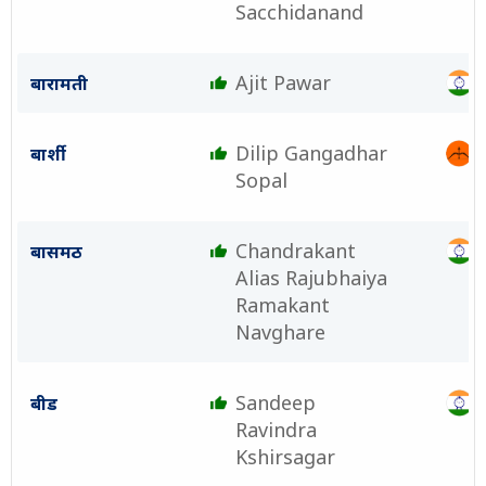
Sacchidanand
Ajit Pawar
बारामती
Dilip Gangadhar
बार्शी
Sopal
Chandrakant
बासमठ
Alias Rajubhaiya
Ramakant
Navghare
Sandeep
बीड
Ravindra
Kshirsagar