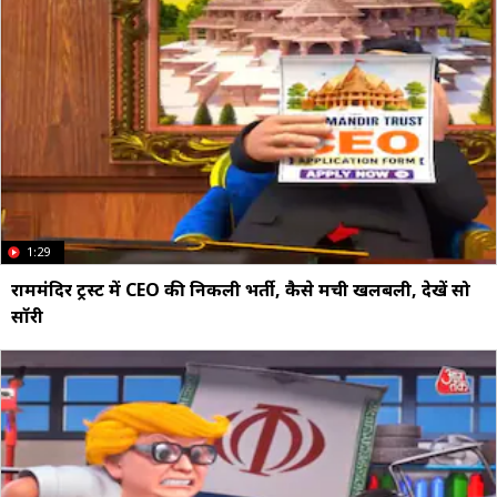
1:29
राममंदिर ट्रस्ट में CEO की न‍िकली भर्ती, कैसे मची खलबली, देखें सो
सॉरी