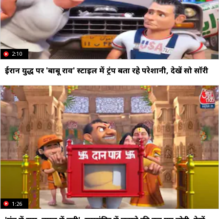
2:10
ईरान युद्ध पर 'बाबू राव' स्टाइल में ट्रंप बता रहे परेशानी, देखें सो सॉरी
1:26