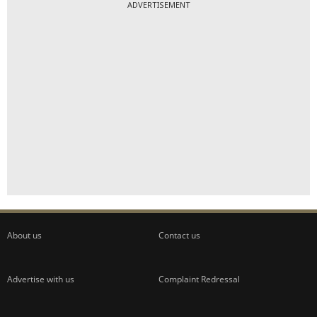
ADVERTISEMENT
About us
Contact us
Advertise with us
Complaint Redressal