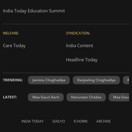
India Today Education Summit
WELFARE:
SYNDICATION:
Care Today
India Content
Headline Today
TRENDING:
Jammu Choghadiya
Darjeeling Choghadiya
Ra
LATEST:
Maa Gauri Aarti
Hanuman Chalisa
Maa Gauri 
INDIA TODAY
DAILYO
ICHOWK
ARCHIVE