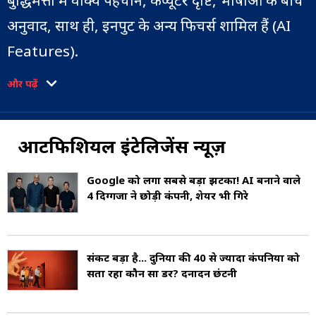
बुद्धिमत्ता में वाक्य पहचान, कंप्यूटर दृष्टि, भाषाओं के बीच
अनुवाद, साथ ही, इनपुट के अन्य फिचर्स शामिल हैं (AI
Features).
और पढ़ें
एआई ऐप्लिकेशन्स में एडवांस वेब सर्च इंजन (जैसे,
Google सर्च), रिकमंडेशन सिस्टम (यूट्यूब, अमेज़ॅन और
नेटफ्लिक्स द्वारा उपयोग किया जाता है), मानव आवाज
आर्टिफिशियल इंटेलिजेंस न्यूज़
को समझना (जैसे सिरी और एलेक्सा), सेल्फ-ड्राइविंग कार
Google को लगा सबसे बड़ा झटका! AI बनाने वाले
(जैसे, वेमो), जनरेटिव या क्रिएटिव टूल्स (चैटजीपीटी और
4 दिग्गजों ने छोड़ी कंपनी, शेयर भी गिरे
एआई कला), ऑटोमेटेड डिसिज़न मेकिंग, और गेम सिस्टम
(जैसे शतरंज और गो) में उच्चतम स्तर पर प्रतिस्पर्धा
संकट बड़ा है... दुनिया की 40 से ज्यादा कंपनियों को
करना शामिल हैं (AI Applications).
सता रहा कौन सा डर? दनादन छंटनी