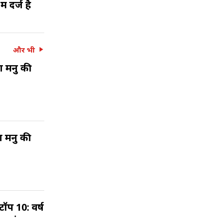
 दर्ज है
और भी
श मनु की
काश मनु की
ॉप 10: वर्ष