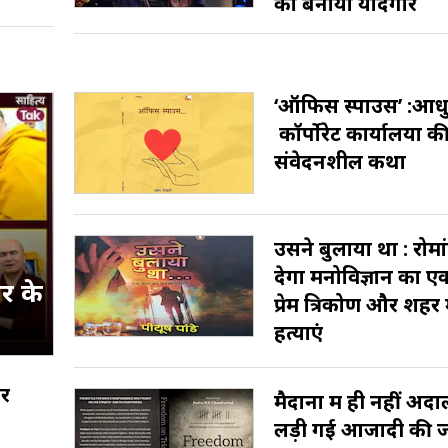
को बनाया यादगार
‘ऑफिस स्पाउस’ :आध
कॉर्पोरेट कार्यालयों क
संवेदनशील कथा
उसने बुलाया था : रोम
देगा मनोविज्ञान का एक
र के
प्रेम त्रिकोण और शहर म
हत्याएं
पर
मैदानों में ही नहीं अदाल
लड़ी गई आजादी की ज