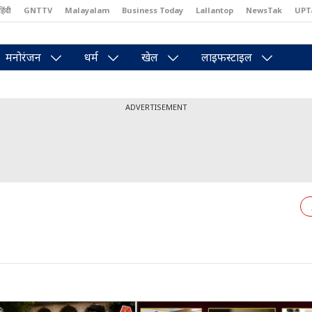
हिंदी
GNTTV
Malayalam
Business Today
Lallantop
NewsTak
UPT
east
Brides Today
Reader’s Digest
Astro Tak
Pakwan Gali
मनोरंजन
धर्म
खेल
लाइफस्टाइल
ADVERTISEMENT