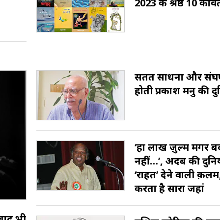
2023 के श्रेष्ठ 10 कवित
सतत साधना और संघर्षो
होती प्रकाश मनु की दु
‘हों लाख ज़ुल्म मगर 
नहीं…’, अदब की दुनि
‘राहत’ देने वाली क़लम
करता है सारा जहां
 बाद भी