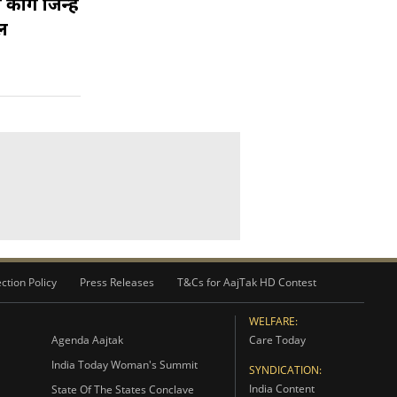
कांग जिन्हें
ेल
ction Policy
Press Releases
T&Cs for AajTak HD Contest
WELFARE:
Agenda Aajtak
Care Today
India Today Woman's Summit
SYNDICATION:
India Content
State Of The States Conclave