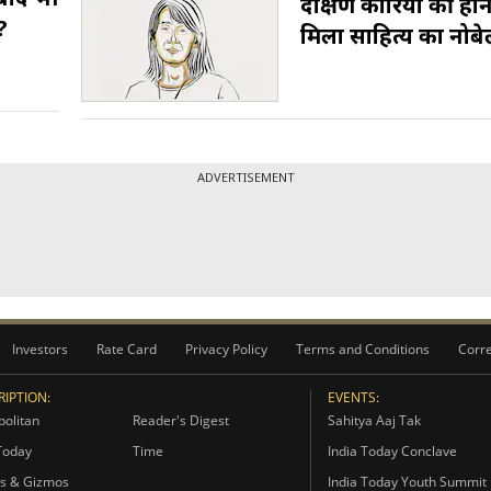
दक्षिण कोरिया की हान 
ब?
मिला साहित्य का नोब
ADVERTISEMENT
Investors
Rate Card
Privacy Policy
Terms and Conditions
Corre
IPTION:
EVENTS:
olitan
Reader's Digest
Sahitya Aaj Tak
Today
Time
India Today Conclave
s & Gizmos
India Today Youth Summit