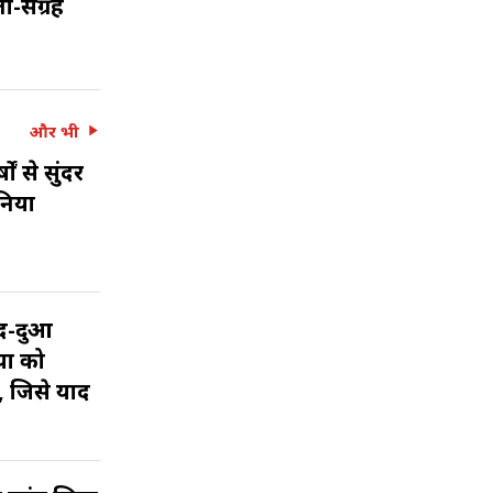
ा-संग्रह
और भी
ं से सुंदर
निया
बद-दुआ
या को
, जिसे याद