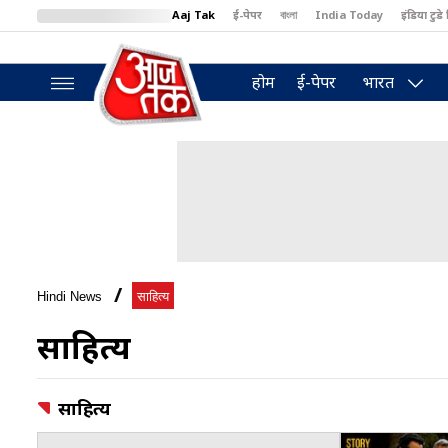
Aaj Tak
ई-पेपर
বাংলা
India Today
इंडिया टुडे 
MumbaiTak
BT Bazaar
Cosmopolitan
Harper's Bazaar
North
होम
ई-पेपर
भारत
Hindi News
साहित्य
साहित्य
साहित्य