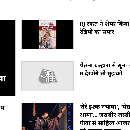
RJ रफत ने शेयर क‍िय
रेड‍ियो का सफर
चेतना बल्हारा से सुनें-
में देखोगे तो मुझको...
या
'तेरे इश्क नचाया', 'मे
ाम
आया'... जसबीर जस्सी
गीतों से साहित्य आ