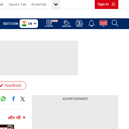
ak
Sports Tak
KisanTak
Sign In
IN
EDITION
Feedback
ADVERTISEMENT
और भी