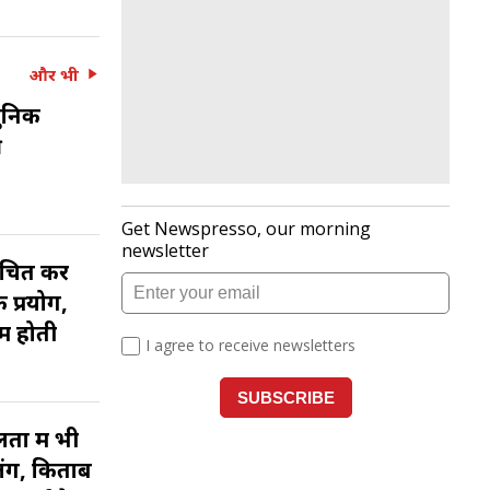
और भी
ुनिक
ी
ांचित कर
 प्रयोग,
ें होती
तों में भी
ंग, किताब