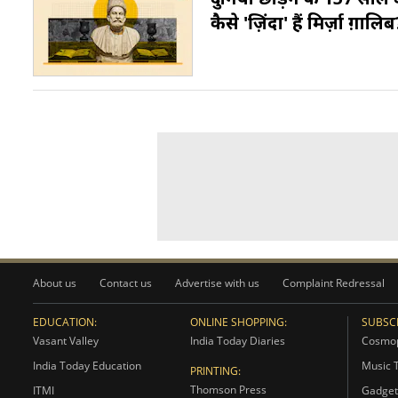
कैसे 'ज़िंदा' हैं मिर्ज़ा ग़ालि
About us
Contact us
Advertise with us
Complaint Redressal
EDUCATION:
ONLINE SHOPPING:
SUBSCR
Vasant Valley
India Today Diaries
Cosmop
India Today Education
Music 
PRINTING:
Thomson Press
ITMI
Gadget