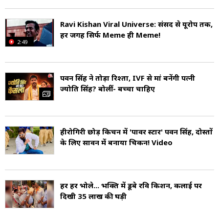
भारतीय प्रवासी को भोजपुरी सिनेमा अपने वजूद से जोड़े
Ravi Kishan Viral Universe: संसद से यूरोप तक,
हुए है. भोजपुरी सिनेमा गुयाना, त्रिनिदाद और टोबैगो,
हर जगह सिर्फ Meme ही Meme!
2:49
सूरीनाम, फिजी, मॉरीशस और दक्षिण अफ्रीका में दूसरी
और तीसरी पीढ़ी के एनआरआई को लुभाता है, जो अभी
पवन सिंह ने तोड़ा रिश्ता, IVF से मां बनेंगी पत्नी
भी यह भाषा बोलते हैं- Bhojpuri Cinema NRI.
ज्योति सिंह? बोलीं- बच्चा चाहिए
हीरोगिरी छोड़ किचन में 'पावर स्टार' पवन सिंह, दोस्तों
के लिए सावन में बनाया चिकन! Video
हर हर भोले... भक्ति में डूबे रवि किशन, कलाई पर
दिखी 35 लाख की घड़ी