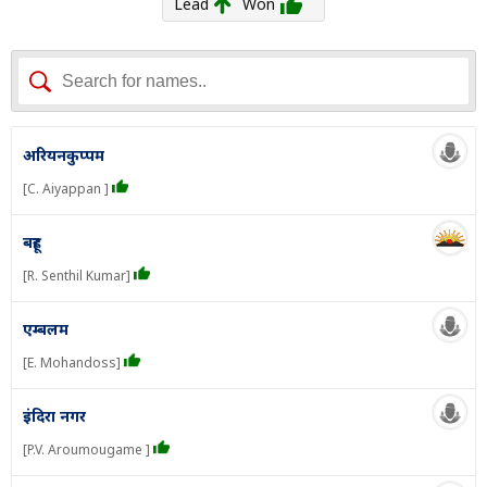
Lead
Won
अरियनकुप्पम
[C. Aiyappan ]
बहूर
[R. Senthil Kumar]
एम्बलम
[E. Mohandoss]
इंदिरा नगर
[P.V. Aroumougame ]