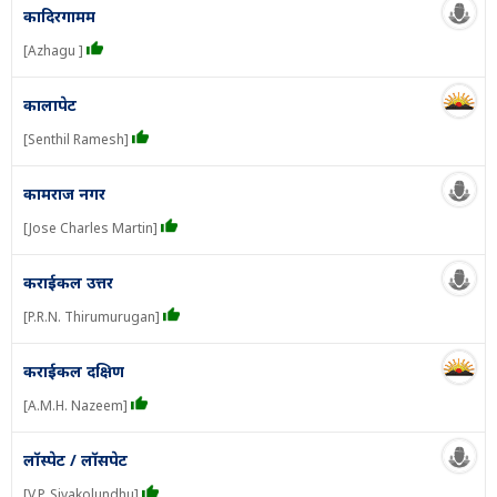
कादिरगामम
[Azhagu ]
कालापेट
[Senthil Ramesh]
कामराज नगर
[Jose Charles Martin]
कराईकल उत्तर
[P.R.N. Thirumurugan]
कराईकल दक्षिण
[A.M.H. Nazeem]
लॉस्पेट / लॉसपेट
[V.P. Sivakolundhu]