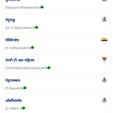
[Vaiyapuri Manikandan]
नेदुंगाडु
[Dr. V. Vigneswaran]
नेल्लिथोप
[V. Cartigueyane]
नेरवी टी आर पट्टिनम
[Tksm Meenatchisundaram]
नेट्टापक्कम
[P. Rajavelu]
ओर्लीयमपेट
[G. Nehru ]