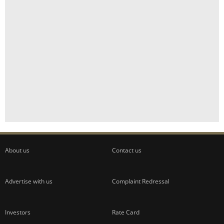
About us
Contact us
Advertise with us
Complaint Redressal
Investors
Rate Card