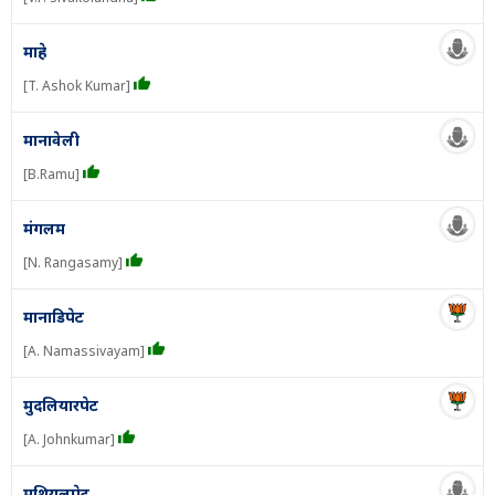
माहे
[T. Ashok Kumar]
मानावेली
[B.Ramu]
मंगलम
[N. Rangasamy]
मानाडिपेट
[A. Namassivayam]
मुदलियारपेट
[A. Johnkumar]
मुथियलपेट