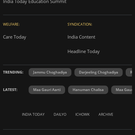
India Today Education Summit
WELFARE:
SYNDICATION:
Care Today
India Content
Headline Today
TRENDING:
Jammu Choghadiya
Darjeeling Choghadiya
Ra
LATEST:
Maa Gauri Aarti
Hanuman Chalisa
Maa Gauri 
INDIA TODAY
DAILYO
ICHOWK
ARCHIVE