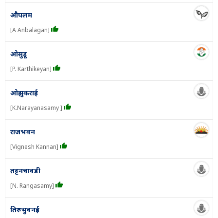
औपलम
[A Anbalagan]
ओसुडू
[P. Karthikeyan]
ओझुकराई
[K.Narayanasamy ]
राजभवन
[Vignesh Kannan]
तट्टनचावडी
[N. Rangasamy]
तिरुभुवनई