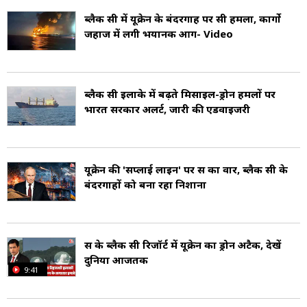
रूस ने यूक्रेन के क्रीमिया पर कब्जा कर लिया और उसे अपने
ब्लैक सी में यूक्रेन के बंदरगाह पर रूसी हमला, कार्गो
जहाज में लगी भयानक आग- Video
में मिला लिया. डोनबास युद्ध में यूक्रेनी सेना से लड़ने वाले
रूस समर्थक अलगाववादियों का समर्थन किया.
ब्लैक सी इलाके में बढ़ते मिसाइल-ड्रोन हमलों पर
रूस-यूक्रेन संघर्ष लंबे समय तक खिंचे जाने की वजह से पूरी
भारत सरकार अलर्ट, जारी की एडवाइजरी
दुनिया प्रभावित हुई है.
यूक्रेन की 'सप्लाई लाइन' पर रूस का वार, ब्लैक सी के
बंदरगाहों को बना रहा निशाना
रूस के ब्लैक सी रिजॉर्ट में यूक्रेन का ड्रोन अटैक, देखें
दुनिया आजतक
9:41