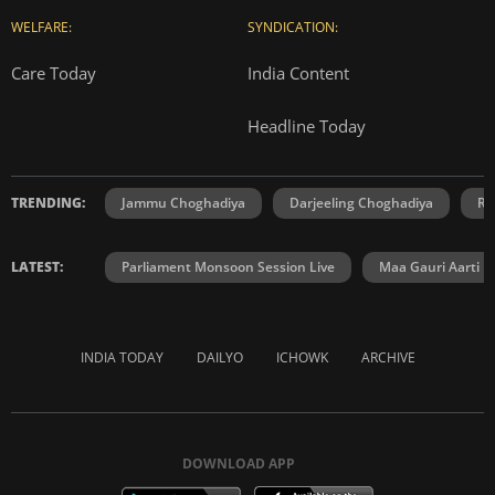
WELFARE:
SYNDICATION:
Care Today
India Content
Headline Today
TRENDING:
Jammu Choghadiya
Darjeeling Choghadiya
Ra
LATEST:
Parliament Monsoon Session Live
Maa Gauri Aarti
INDIA TODAY
DAILYO
ICHOWK
ARCHIVE
DOWNLOAD APP