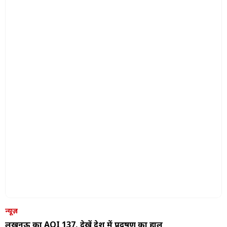
न्यूज़
लखनऊ का AQI 137, देखें देश में प्रदूषण का हाल