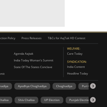
ction Policy
Press Releases
T&Cs for AajTak HD Contest
WELFARE:
Agenda Aajtak
Care Today
India Today Woman's Summit
SYNDICATION:
India Content
State Of The States Conclave
Headline Today
mmit
hadiya
Ayodhya Choghadiya
Choghadiya
Puri Choghadiya
halisa
Shiv Chalisa
UP Election
Punjab Election
Goa 