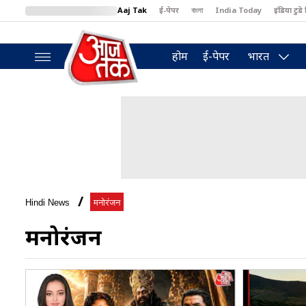
Aaj Tak
ई-पेपर
বাংলা
India Today
इंडिया टुडे 
MumbaiTak
BT Bazaar
Cosmopolitan
Harper's Bazaar
North
होम
ई-पेपर
भारत
Hindi News
मनोरंजन
मनोरंजन