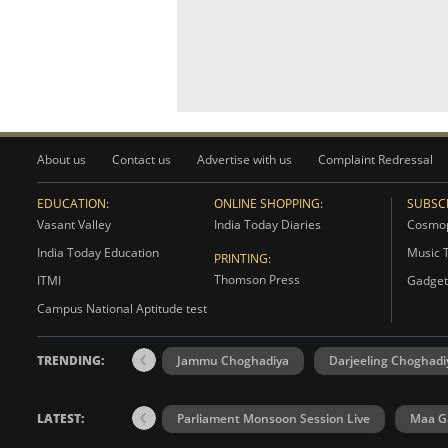
About us
Contact us
Advertise with us
Complaint Redressal
EDUCATION:
ONLINE SHOPPING:
SUBSCR
Vasant Valley
India Today Diaries
Cosmop
India Today Education
Music 
PRINTING:
Thomson Press
ITMI
Gadget
Campus National Aptitude test
TRENDING:
Jammu Choghadiya
Darjeeling Choghadi
LATEST:
Parliament Monsoon Session Live
Maa Ga