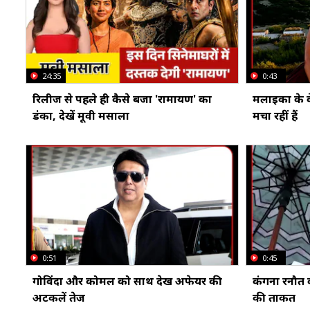
24:35
0:43
रिलीज से पहले ही कैसे बजा 'रामायण' का
मलाइका के वे
डंका, देखें मूवी मसाला
मचा रहीं हैं
0:51
0:45
गोविंदा और कोमल को साथ देख अफेयर की
कंगना रनौत क
अटकलें तेज
की ताकत