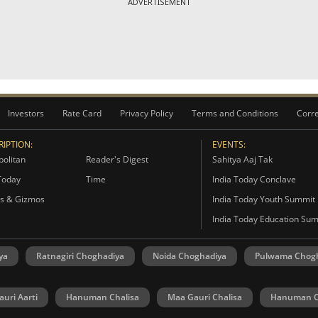
ADVERTISEMENT
Investors
Rate Card
Privacy Policy
Terms and Conditions
Corre
IPTION:
EVENTS:
olitan
Reader's Digest
Sahitya Aaj Tak
Today
Time
India Today Conclave
s & Gizmos
India Today Youth Summit
India Today Education Su
ya
Ratnagiri Choghadiya
Noida Choghadiya
Pulwama Chog
uri Aarti
Hanuman Chalisa
Maa Gauri Chalisa
Hanuman C