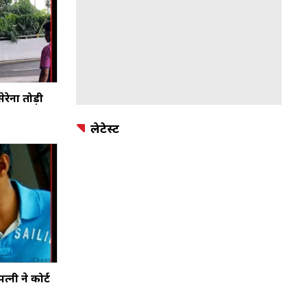
ेरेना तोड़ी
लेटेस्ट
नी ने कोर्ट