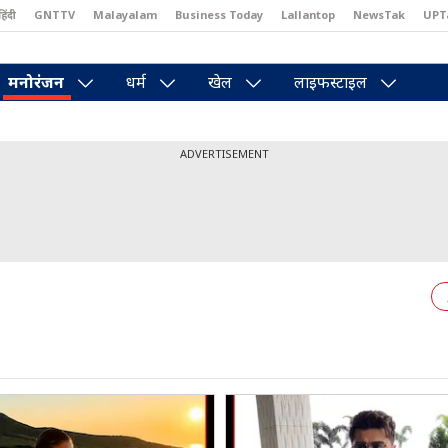
हिंदी
GNTTV
Malayalam
Business Today
Lallantop
NewsTak
UPT
east
Brides Today
Reader’s Digest
Astro Tak
Pakwan Gali
मनोरंजन
धर्म
खेल
लाइफस्टाइल
ADVERTISEMENT