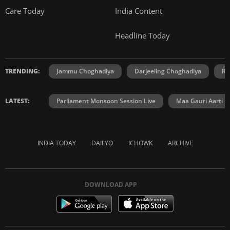
Care Today
India Content
Headline Today
TRENDING:
Jammu Choghadiya
Darjeeling Choghadiya
Ra
LATEST:
Parliament Monsoon Session Live
Maa Gauri Aarti
INDIA TODAY
DAILYO
ICHOWK
ARCHIVE
DOWNLOAD APP