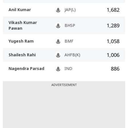
1,682
Anil Kumar
JAP(L)
Vikash Kumar
1,289
BHSP
Pawan
1,058
Yugesh Ram
BMF
1,006
Shailesh Rahi
AHFB(K)
886
Nagendra Parsad
IND
ADVERTISEMENT