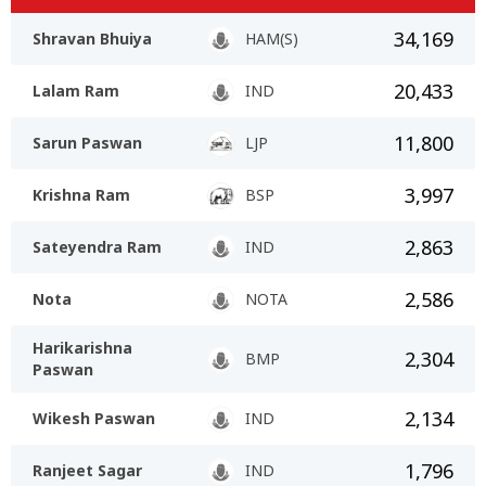
34,169
Shravan Bhuiya
HAM(S)
20,433
Lalam Ram
IND
11,800
Sarun Paswan
LJP
3,997
Krishna Ram
BSP
2,863
Sateyendra Ram
IND
2,586
Nota
NOTA
Harikarishna
2,304
BMP
Paswan
2,134
Wikesh Paswan
IND
1,796
Ranjeet Sagar
IND