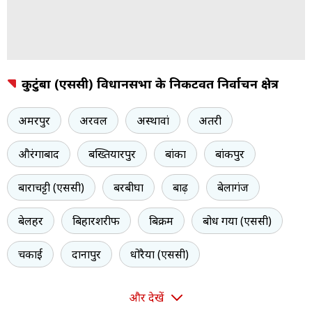
कुटुंबा (एससी) विधानसभा के निकटवर्ती निर्वाचन क्षेत्र
अमरपुर
अरवल
अस्थावां
अतरी
औरंगाबाद
बख्तियारपुर
बांका
बांकीपुर
बाराचट्टी (एससी)
बरबीघा
बाढ़
बेलागंज
बेलहर
बिहारशरीफ
बिक्रम
बोध गया (एससी)
चकाई
दानापुर
धोरैया (एससी)
और देखें