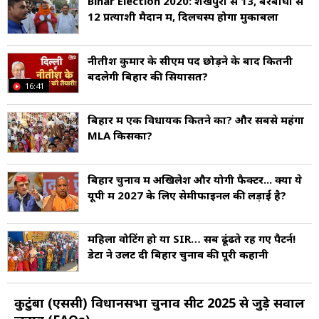
Bihar Election 2020: शेखपुरा से 13, बरबीघा से
12 प्रत्याशी मैदान में, दिलचस्प होगा मुकाबला
नीतीश कुमार के सीएम पद छोड़ने के बाद क‍ितनी
बदलेगी ब‍िहार की स‍ियासत?
16:41
बिहार में एक विधायक कितने का? और सबसे महंगा
MLA किसका?
बिहार चुनाव में अखिलेश और योगी फैक्टर... क्या ये
यूपी में 2027 के लिए सेमीफाइनल की लड़ाई है?
महिला वोटिंग हो या SIR… सब ढूंढते रह गए पैटर्न!
डेटा ने उलट दी बिहार चुनाव की पूरी कहानी
कुटुंबा (एससी) विधानसभा चुनाव सीट 2025 से जुड़े सवाल