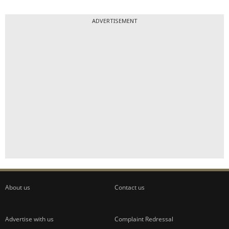
ADVERTISEMENT
About us
Contact us
Advertise with us
Complaint Redressal