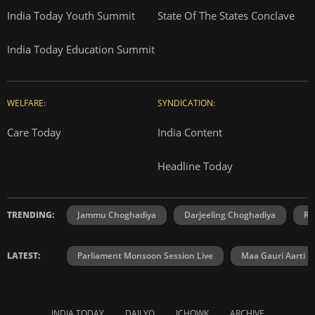
India Today Youth Summit
State Of The States Conclave
India Today Education Summit
WELFARE:
SYNDICATION:
Care Today
India Content
Headline Today
TRENDING:
Jammu Choghadiya
Darjeeling Choghadiya
Ra
LATEST:
Parliament Monsoon Session Live
Maa Gauri Aarti
INDIA TODAY
DAILYO
ICHOWK
ARCHIVE