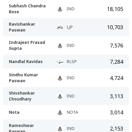
Subhash Chandra
18,105
IND
Bose
Ravishankar
10,703
LJP
Paswan
Indrajeet Prasad
7,576
IND
Gupta
7,284
Nandlal Ravidas
RLSP
Sindhu Kumar
4,724
IND
Paswan
Shivshankar
3,113
IND
Choudhary
3,014
Nota
NOTA
Rameshwar
2,153
IND
Paswan