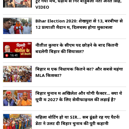
टूट गया मंच, धड़ाम से गिरे बाहुबली नेता अनंत सिंह,
VIDEO
Bihar Election 2020: शेखपुरा से 13, बरबीघा से
12 प्रत्याशी मैदान में, दिलचस्प होगा मुकाबला
नीतीश कुमार के सीएम पद छोड़ने के बाद क‍ितनी
बदलेगी ब‍िहार की स‍ियासत?
16:41
बिहार में एक विधायक कितने का? और सबसे महंगा
MLA किसका?
बिहार चुनाव में अखिलेश और योगी फैक्टर... क्या ये
यूपी में 2027 के लिए सेमीफाइनल की लड़ाई है?
महिला वोटिंग हो या SIR… सब ढूंढते रह गए पैटर्न!
डेटा ने उलट दी बिहार चुनाव की पूरी कहानी