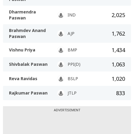
Dharmendra
2,025
IND
Paswan
Brahmdev Anand
1,762
AJP
Paswan
1,434
Vishnu Priya
BMP
1,063
Shivbalak Paswan
PPI(D)
1,020
Reva Ravidas
BSLP
833
Rajkumar Paswan
JTLP
ADVERTISEMENT