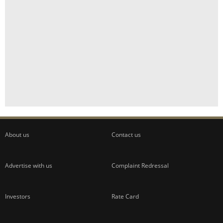
About us
Contact us
Advertise with us
Complaint Redressal
Investors
Rate Card