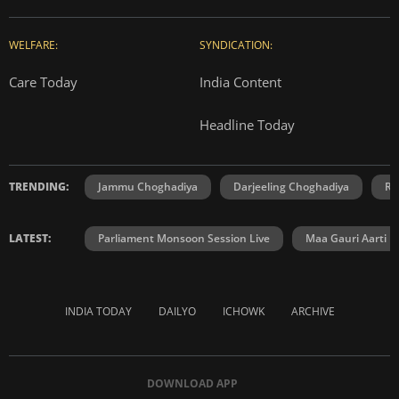
WELFARE:
SYNDICATION:
Care Today
India Content
Headline Today
TRENDING:
Jammu Choghadiya
Darjeeling Choghadiya
Ra
LATEST:
Parliament Monsoon Session Live
Maa Gauri Aarti
INDIA TODAY
DAILYO
ICHOWK
ARCHIVE
DOWNLOAD APP