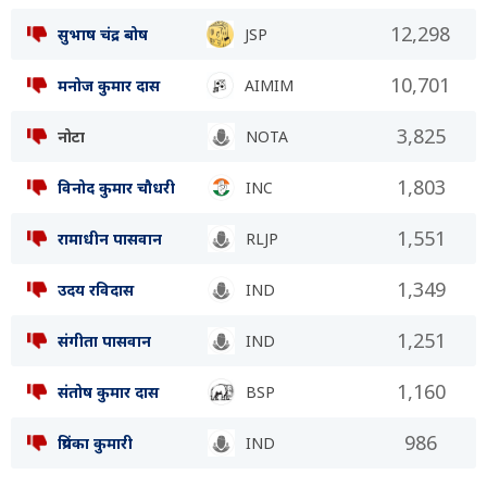
12,298
सुभाष चंद्र बोष
JSP
10,701
मनोज कुमार दास
AIMIM
3,825
नोटा
NOTA
1,803
विनोद कुमार चौधरी
INC
1,551
रामाधीन पासवान
RLJP
1,349
उदय रविदास
IND
1,251
संगीता पासवान
IND
1,160
संतोष कुमार दास
BSP
986
प्रियंका कुमारी
IND