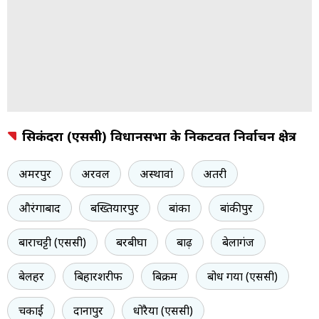
सिकंदरा (एससी) विधानसभा के निकटवर्ती निर्वाचन क्षेत्र
अमरपुर
अरवल
अस्थावां
अतरी
औरंगाबाद
बख्तियारपुर
बांका
बांकीपुर
बाराचट्टी (एससी)
बरबीघा
बाढ़
बेलागंज
बेलहर
बिहारशरीफ
बिक्रम
बोध गया (एससी)
चकाई
दानापुर
धोरैया (एससी)