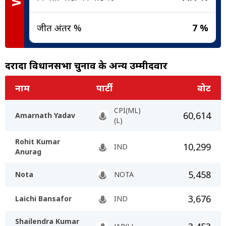
जीत अंतर %
7 %
दरौंदा विधानसभा चुनाव के अन्य उम्मीदवार
नाम
पार्टी
वोट
CPI(ML)
60,614
Amarnath Yadav
(L)
Rohit Kumar
10,299
IND
Anurag
5,458
Nota
NOTA
3,676
Laichi Bansafor
IND
Shailendra Kumar