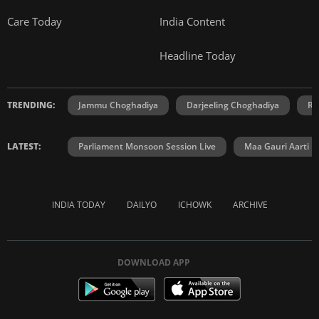
Care Today
India Content
Headline Today
TRENDING:
Jammu Choghadiya
Darjeeling Choghadiya
Ra
LATEST:
Parliament Monsoon Session Live
Maa Gauri Aarti
INDIA TODAY
DAILYO
ICHOWK
ARCHIVE
DOWNLOAD APP