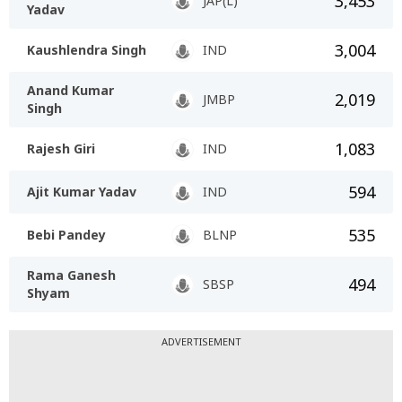
3,453
JAP(L)
Yadav
3,004
Kaushlendra Singh
IND
Anand Kumar
2,019
JMBP
Singh
1,083
Rajesh Giri
IND
594
Ajit Kumar Yadav
IND
535
Bebi Pandey
BLNP
Rama Ganesh
494
SBSP
Shyam
ADVERTISEMENT