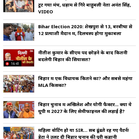
टूट गया मंच, धड़ाम से गिरे बाहुबली नेता अनंत सिंह,
VIDEO
Bihar Election 2020: शेखपुरा से 13, बरबीघा से
12 प्रत्याशी मैदान में, दिलचस्प होगा मुकाबला
नीतीश कुमार के सीएम पद छोड़ने के बाद क‍ितनी
बदलेगी ब‍िहार की स‍ियासत?
16:41
बिहार में एक विधायक कितने का? और सबसे महंगा
MLA किसका?
बिहार चुनाव में अखिलेश और योगी फैक्टर... क्या ये
यूपी में 2027 के लिए सेमीफाइनल की लड़ाई है?
महिला वोटिंग हो या SIR… सब ढूंढते रह गए पैटर्न!
डेटा ने उलट दी बिहार चुनाव की पूरी कहानी