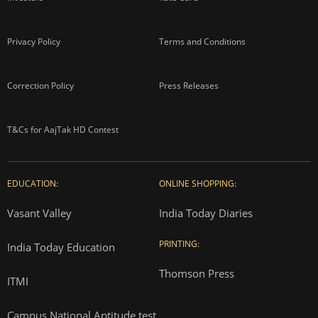
Privacy Policy
Terms and Conditions
Correction Policy
Press Releases
T&Cs for AajTak HD Contest
EDUCATION:
ONLINE SHOPPING:
Vasant Valley
India Today Diaries
PRINTING:
India Today Education
Thomson Press
ITMI
Campus National Aptitude test