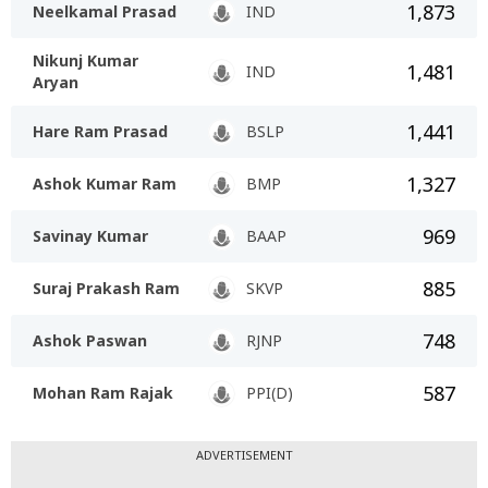
1,873
Neelkamal Prasad
IND
Nikunj Kumar
1,481
IND
Aryan
1,441
Hare Ram Prasad
BSLP
1,327
Ashok Kumar Ram
BMP
969
Savinay Kumar
BAAP
885
Suraj Prakash Ram
SKVP
748
Ashok Paswan
RJNP
587
Mohan Ram Rajak
PPI(D)
ADVERTISEMENT