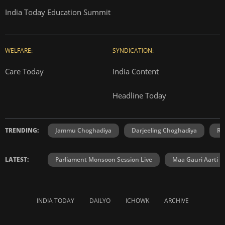
India Today Education Summit
WELFARE:
SYNDICATION:
Care Today
India Content
Headline Today
TRENDING:
Jammu Choghadiya
Darjeeling Choghadiya
Ra
LATEST:
Parliament Monsoon Session Live
Maa Gauri Aarti
INDIA TODAY
DAILYO
ICHOWK
ARCHIVE