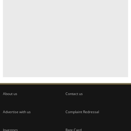
About us
Contact us
Advertise with us
Complaint Redressal
Investors
Rate Card