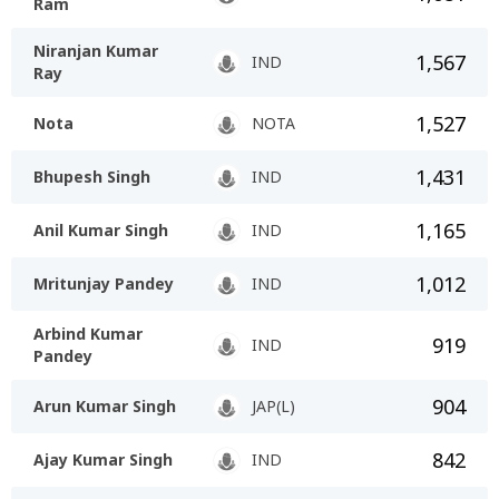
Ram
Niranjan Kumar
1,567
IND
Ray
1,527
Nota
NOTA
1,431
Bhupesh Singh
IND
1,165
Anil Kumar Singh
IND
1,012
Mritunjay Pandey
IND
Arbind Kumar
919
IND
Pandey
904
Arun Kumar Singh
JAP(L)
842
Ajay Kumar Singh
IND