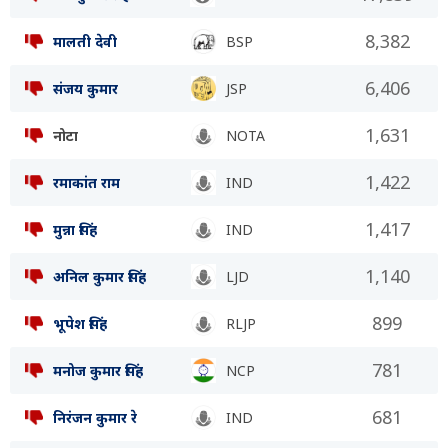
8,382
मालती देवी
BSP
6,406
संजय कुमार
JSP
1,631
नोटा
NOTA
1,422
रमाकांत राम
IND
1,417
मुन्ना सिंह
IND
1,140
अनिल कुमार सिंह
LJD
899
भूपेश सिंह
RLJP
781
मनोज कुमार सिंह
NCP
681
निरंजन कुमार रे
IND