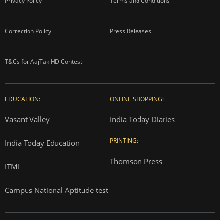
Privacy Policy
Terms and Conditions
Correction Policy
Press Releases
T&Cs for AajTak HD Contest
EDUCATION:
ONLINE SHOPPING:
Vasant Valley
India Today Diaries
PRINTING:
India Today Education
Thomson Press
ITMI
Campus National Aptitude test