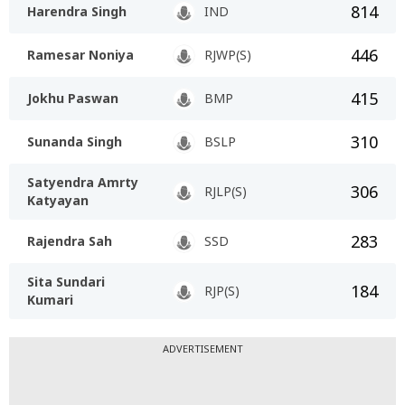
814
Harendra Singh
IND
446
Ramesar Noniya
RJWP(S)
415
Jokhu Paswan
BMP
310
Sunanda Singh
BSLP
Satyendra Amrty
306
RJLP(S)
Katyayan
283
Rajendra Sah
SSD
Sita Sundari
184
RJP(S)
Kumari
ADVERTISEMENT