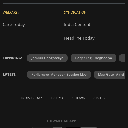
WELFARE:
SYNDICATION:
Care Today
India Content
Headline Today
TRENDING:
Jammu Choghadiya
Darjeeling Choghadiya
Ra
LATEST:
Parliament Monsoon Session Live
Maa Gauri Aarti
INDIA TODAY
DAILYO
ICHOWK
ARCHIVE
DOWNLOAD APP