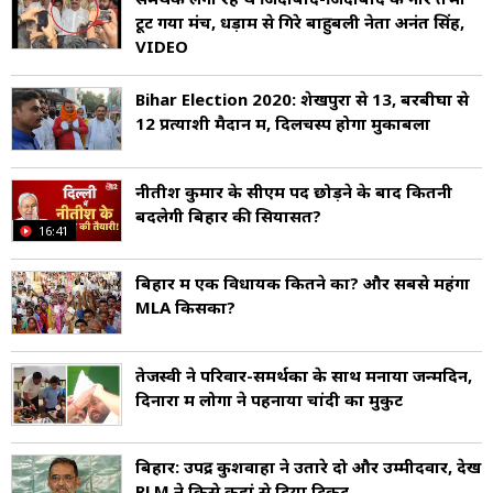
टूट गया मंच, धड़ाम से गिरे बाहुबली नेता अनंत सिंह,
VIDEO
Bihar Election 2020: शेखपुरा से 13, बरबीघा से
12 प्रत्याशी मैदान में, दिलचस्प होगा मुकाबला
नीतीश कुमार के सीएम पद छोड़ने के बाद क‍ितनी
बदलेगी ब‍िहार की स‍ियासत?
16:41
बिहार में एक विधायक कितने का? और सबसे महंगा
MLA किसका?
तेजस्वी ने परिवार-समर्थकों के साथ मनाया जन्मदिन,
दिनारा में लोगों ने पहनाया चांदी का मुकुट
बिहार: उपेंद्र कुशवाहा ने उतारे दो और उम्मीदवार, देखें
RLM ने किसे कहां से दिया टिकट