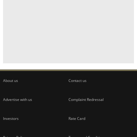
About us
Contact us
Advertise with us
Complaint Redressal
Investors
Rate Card