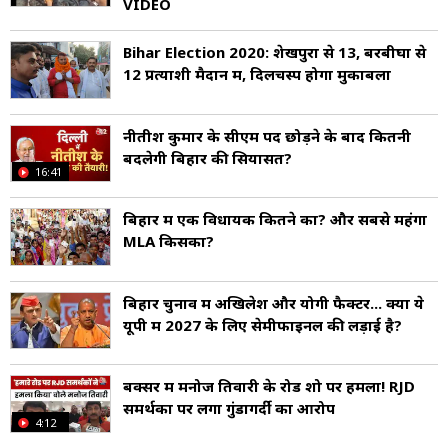
VIDEO
Bihar Election 2020: शेखपुरा से 13, बरबीघा से
12 प्रत्याशी मैदान में, दिलचस्प होगा मुकाबला
नीतीश कुमार के सीएम पद छोड़ने के बाद क‍ितनी
बदलेगी ब‍िहार की स‍ियासत?
16:41
बिहार में एक विधायक कितने का? और सबसे महंगा
MLA किसका?
बिहार चुनाव में अखिलेश और योगी फैक्टर... क्या ये
यूपी में 2027 के लिए सेमीफाइनल की लड़ाई है?
बक्सर में मनोज तिवारी के रोड शो पर हमला! RJD
समर्थकों पर लगा गुंडागर्दी का आरोप
4:12