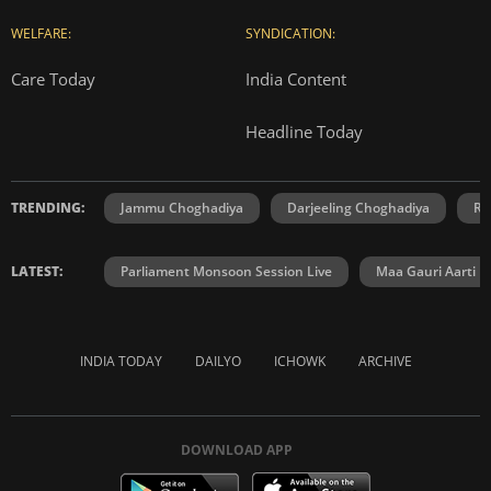
WELFARE:
SYNDICATION:
Care Today
India Content
Headline Today
TRENDING:
Jammu Choghadiya
Darjeeling Choghadiya
Ra
LATEST:
Parliament Monsoon Session Live
Maa Gauri Aarti
INDIA TODAY
DAILYO
ICHOWK
ARCHIVE
DOWNLOAD APP