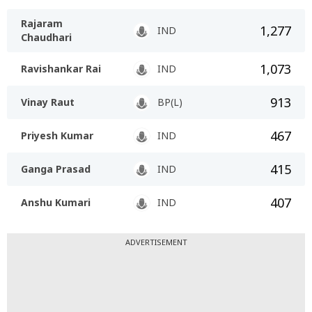
Rajaram
1,277
IND
Chaudhari
1,073
Ravishankar Rai
IND
913
Vinay Raut
BP(L)
467
Priyesh Kumar
IND
415
Ganga Prasad
IND
407
Anshu Kumari
IND
ADVERTISEMENT