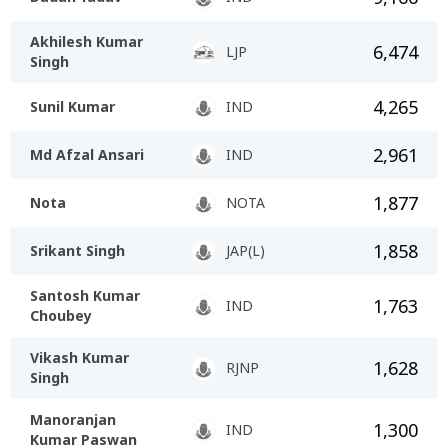
Akhilesh Kumar
6,474
LJP
Singh
4,265
Sunil Kumar
IND
2,961
Md Afzal Ansari
IND
1,877
Nota
NOTA
1,858
Srikant Singh
JAP(L)
Santosh Kumar
1,763
IND
Choubey
Vikash Kumar
1,628
RJNP
Singh
Manoranjan
1,300
IND
Kumar Paswan