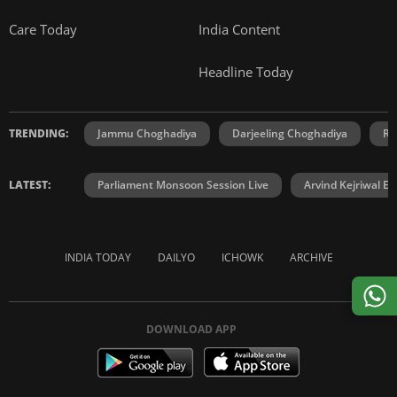
Care Today
India Content
Headline Today
TRENDING:
Jammu Choghadiya
Darjeeling Choghadiya
Ra
LATEST:
Parliament Monsoon Session Live
Arvind Kejriwal E2
INDIA TODAY
DAILYO
ICHOWK
ARCHIVE
DOWNLOAD APP