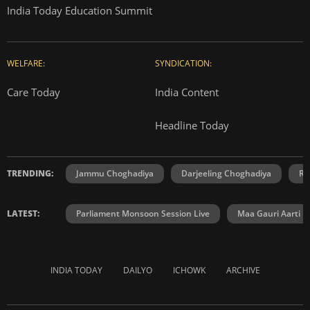
India Today Education Summit
WELFARE:
SYNDICATION:
Care Today
India Content
Headline Today
TRENDING:
Jammu Choghadiya
Darjeeling Choghadiya
Ra
LATEST:
Parliament Monsoon Session Live
Maa Gauri Aarti
INDIA TODAY
DAILYO
ICHOWK
ARCHIVE