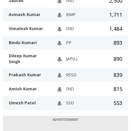
2,500
Saurab
IND
1,711
Avinash Kumar
BMP
1,484
Vimalesh Kumar
IND
893
Bindu Kumari
PP
Dileep Kumar
890
JAP(L)
Singh
839
Prakash Kumar
RSSD
815
Amish Kumar
IND
553
Umesh Patel
SSD
ADVERTISEMENT