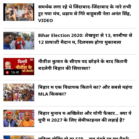
समर्थक लगा रहे थे जिंदाबाद-जिंदाबाद के नारे तभी
टूट गया मंच, धड़ाम से गिरे बाहुबली नेता अनंत सिंह,
VIDEO
Bihar Election 2020: शेखपुरा से 13, बरबीघा से
12 प्रत्याशी मैदान में, दिलचस्प होगा मुकाबला
नीतीश कुमार के सीएम पद छोड़ने के बाद क‍ितनी
बदलेगी ब‍िहार की स‍ियासत?
16:41
बिहार में एक विधायक कितने का? और सबसे महंगा
MLA किसका?
बिहार चुनाव में अखिलेश और योगी फैक्टर... क्या ये
यूपी में 2027 के लिए सेमीफाइनल की लड़ाई है?
महिला वोटिंग हो या SIR… सब ढूंढते रह गए पैटर्न!