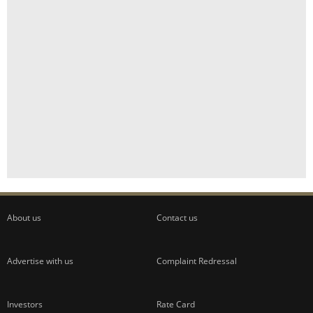
About us
Contact us
Advertise with us
Complaint Redressal
Investors
Rate Card