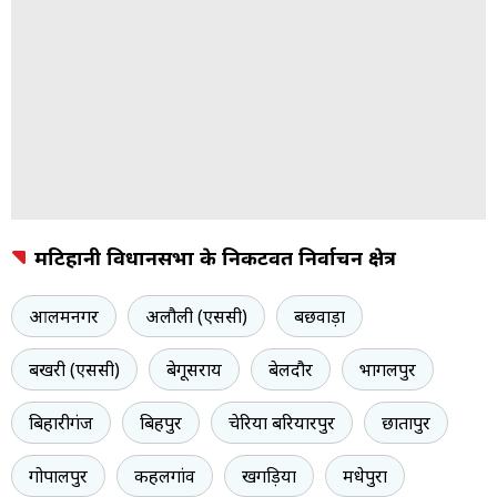
मटिहानी विधानसभा के निकटवर्ती निर्वाचन क्षेत्र
आलमनगर
अलौली (एससी)
बछवाड़ा
बखरी (एससी)
बेगूसराय
बेलदौर
भागलपुर
बिहारीगंज
बिहपुर
चेरिया बरियारपुर
छातापुर
गोपालपुर
कहलगांव
खगड़िया
मधेपुरा