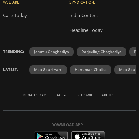
WELFARE:
SYNDICATION:
Care Today
India Content
Headline Today
TRENDING:
Jammu Choghadiya
Darjeeling Choghadiya
Ra
LATEST:
Maa Gauri Aarti
Hanuman Chalisa
Maa Gauri 
INDIA TODAY
DAILYO
ICHOWK
ARCHIVE
DOWNLOAD APP