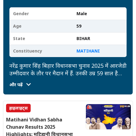
Gender
Male
Age
59
State
BIHAR
Constituency
MATIHANI
नरेंद्र कुमार सिंह बिहार विधानसभा चुनाव 2025 में आरजेडी
उम्मीदवार के तौर पर मैदान में हैं. उनकी उम्र 59 साल है
और उनकी शैक्षिक योग्यता 12th Pass है. उन पर दर्ज
और पढ़ें
केसों की संख्या (7) है. उनकी कुल संपत्ति 11.3Crore
रुपये है, जबकि उन पर 71.9Lac रुपये की देनदारी है.
हाइलाइट्स
Matihani Vidhan Sabha
Chunav Results 2025
Highlights: मटिहानी विधानसभा