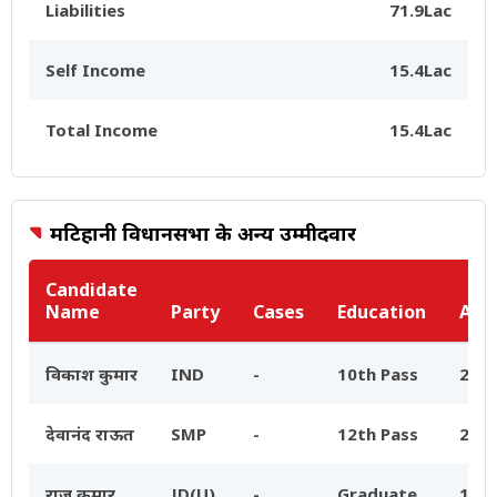
Liabilities
71.9Lac
Self Income
15.4Lac
Total Income
15.4Lac
मटिहानी विधानसभा के अन्य उम्मीदवार
Candidate
Name
Party
Cases
Education
Ass
विकाश कुमार
IND
-
10th Pass
25.9
देवानंद राऊत
SMP
-
12th Pass
2.7L
राज कुमार
JD(U)
-
Graduate
16.8