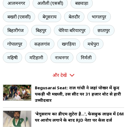
आलमनगर
अलौली (एससी)
बछवाड़ा
बखरी (एससी)
बेगूसराय
बेलदौर
भागलपुर
बिहारीगंज
बिहपुर
चेरिया बरियारपुर
छातापुर
गोपालपुर
कहलगांव
खगड़िया
मधेपुरा
महिषी
मटिहानी
नाथनगर
निर्मली
और देखें
Begusarai Seat: राहुल गांधी ने जहां पोखर में कूद
पकड़ी थी मछली, उस सीट पर 31 हजार वोट से हारी
उम्मीदवार
'बेगूसराय का डीएम लुटेरा है...', फेसबुक लाइव में DM
पर आरोप लगाने के बाद RJD नेता पर केस दर्ज