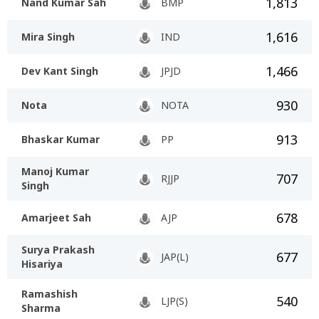
1,813
Nand Kumar Sah
BMP
1,616
Mira Singh
IND
1,466
Dev Kant Singh
JPJD
930
Nota
NOTA
913
Bhaskar Kumar
PP
Manoj Kumar
707
RJJP
Singh
678
Amarjeet Sah
AJP
Surya Prakash
677
JAP(L)
Hisariya
Ramashish
540
LJP(S)
Sharma