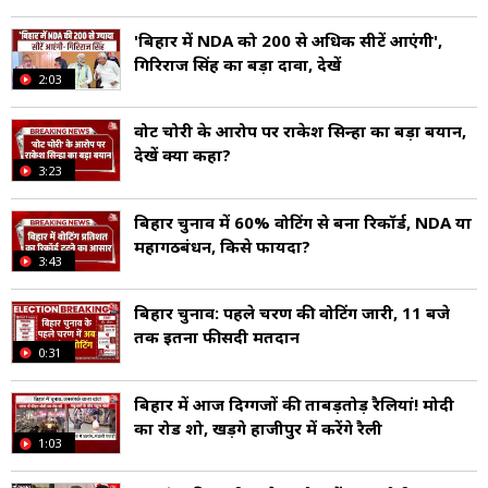
'बिहार में NDA को 200 से अधिक सीटें आएंगी',
गिरिराज सिंह का बड़ा दावा, देखें
2:03
वोट चोरी के आरोप पर राकेश सिन्हा का बड़ा बयान,
देखें क्या कहा?
3:23
बिहार चुनाव में 60% वोटिंग से बना रिकॉर्ड, NDA या
महागठबंधन, किसे फायदा?
3:43
बिहार चुनाव: पहले चरण की वोटिंग जारी, 11 बजे
तक इतना फीसदी मतदान
0:31
बिहार में आज दिग्गजों की ताबड़तोड़ रैलियां! मोदी
का रोड शो, खड़गे हाजीपुर में करेंगे रैली
1:03