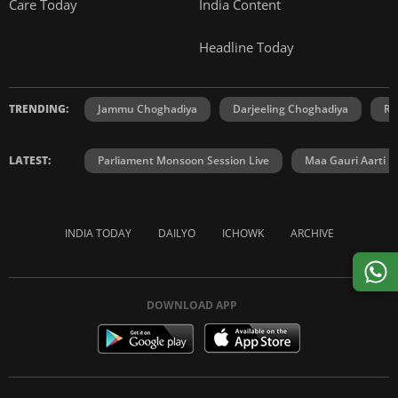
Care Today
India Content
Headline Today
TRENDING:
Jammu Choghadiya
Darjeeling Choghadiya
Ra
LATEST:
Parliament Monsoon Session Live
Maa Gauri Aarti
INDIA TODAY
DAILYO
ICHOWK
ARCHIVE
DOWNLOAD APP