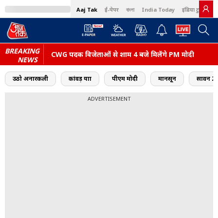
Aaj Tak
ई-पेपर
বাংলা
India Today
इंडिया टुडे हिंदी
BREAKING
CWG पदक विजेताओं से शाम 4 बजे मिलेंगे PM मोदी
NEWS
उठो अनारकली
कांवड़ यात्रा
पीएम मोदी
मानसून
सावन 2
ADVERTISEMENT