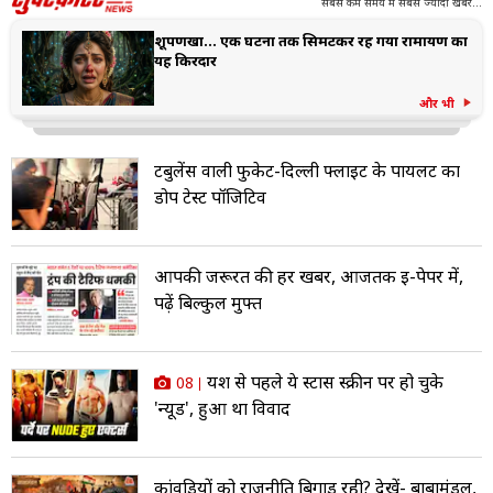
सबसे कम समय में सबसे ज्यादा खबरें...
शूर्पणखा... एक घटना तक सिमटकर रह गया रामायण का
यह किरदार
और भी
टर्बुलेंस वाली फुकेट-दिल्ली फ्लाइट के पायलट का
डोप टेस्ट पॉजिटिव
आपकी जरूरत की हर खबर, आजतक ई-पेपर में,
पढ़ें बिल्कुल मुफ्त
यश से पहले ये स्टार्स स्क्रीन पर हो चुके
08
'न्यूड', हुआ था विवाद
कांवड़ियों को राजनीति बिगाड़ रही? देखें- बाबामंडल,