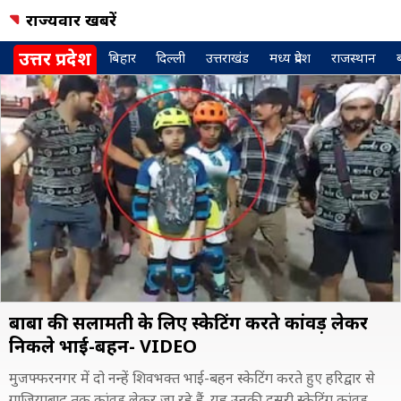
राज्यवार खबरें
उत्तर प्रदेश
बिहार
दिल्ली
उत्तराखंड
मध्य प्रदेश
राजस्थान
बाबा की सलामती के लिए स्केटिंग करते कांवड़ लेकर
निकले भाई-बहन- VIDEO
मुजफ्फरनगर में दो नन्हें शिवभक्त भाई-बहन स्केटिंग करते हुए हरिद्वार से
गाजियाबाद तक कांवड़ लेकर जा रहे हैं. यह उनकी दूसरी स्केटिंग कांवड़