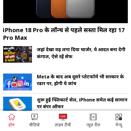
iPhone 18 Pro के लॉन्च से पहले सस्ता मिल रहा 17
Pro Max
जहां देखा वहीं लगा दिया चार्जर, ये आदत बना देगी
कंगाल, ऐसे रहें सेफ
Meta के बाद अब दूसरे प्लेटफॉर्म भी सरकार के
रडार पर, होगी ये जांच
शुरू हुई फ्लिकार्ट सेल, iPhone समेत कई सामान
पर बंपर ऑफर
ADVERTISEMENT
Google Maps हुआ सुपर स्मार्ट! बोलते ही होटल
होम
वीडियो
लाइव टीवी
न्यूज़ रील
मेन्यू
बुक होगा और खाना आएगा