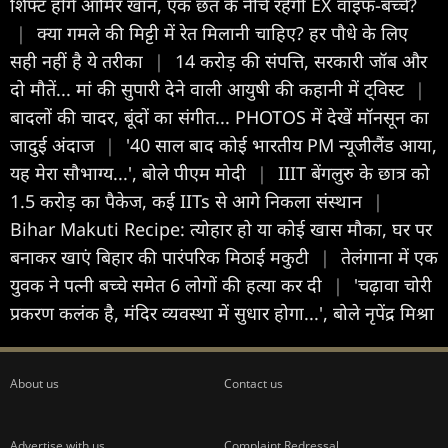
शिफ्ट होंगे आमिर खान, एक छत के नीचे रहेंगी EX वाइफ-बच्चे?
|
क्या गमले की मिट्टी में रेत मिलानी चाहिए? हर पौधे के लिए
सही नहीं है ये तरीका
|
14 करोड़ की संपत्ति, सरकारी जॉब और
दो मौतें... मां की सुपारी देने वाली आयुषी की कहानी में ट्विस्ट
|
बादलों की चादर, बूंदों का संगीत... PHOTOS में देखें मॉनसून का
जादुई अंदाज
|
'40 साल बाद कोई भारतीय PM न्यूजीलैंड आया,
यह मेरा सौभाग्य...', बोले पीएम मोदी
|
IIIT बेंगलुरु के छात्र को
1.5 करोड़ का पैकेज, कई IITs से आगे निकला संस्थान
|
Bihar Makuti Recipe: त्योहार हो या कोई खास मौका, घर पर
बनाकर खाएं बिहार की पारंपरिक मिठाई मकुटी
|
तेलंगाना में एक
युवक ने पत्नी बच्चे समेत 6 लोगों की हत्या कर दी
|
'चढ़ावा चोरी
प्रकरण कलंक है, मंदिर व्यवस्था में सुधार होगा...', बोले नृपेंद्र मिश्रा
About us
Contact us
Advertise with us
Complaint Redressal