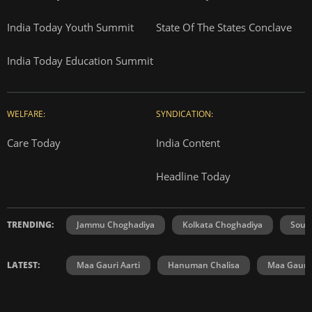
India Today Youth Summit
State Of The States Conclave
India Today Education Summit
WELFARE:
SYNDICATION:
Care Today
India Content
Headline Today
TRENDING:
Jammu Choghadiya
Kolkata Choghadiya
Sout
LATEST:
Maa Gauri Aarti
Hanuman Chalisa
Maa Gauri 