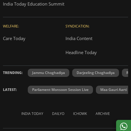
India Today Education Summit
WELFARE:
SYNDICATION:
Care Today
India Content
Headline Today
TRENDING:
Jammu Choghadiya
Darjeeling Choghadiya
Ra
LATEST:
Parliament Monsoon Session Live
Maa Gauri Aarti
INDIA TODAY
DAILYO
ICHOWK
ARCHIVE