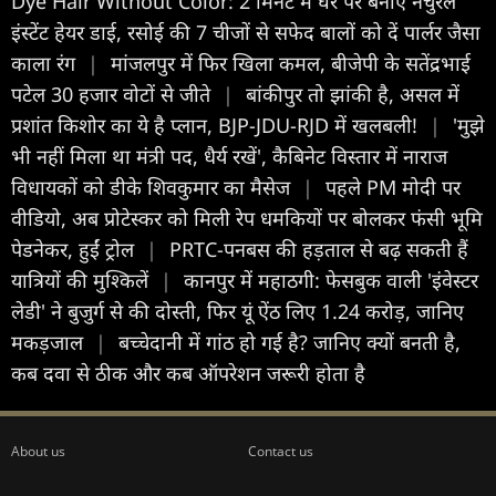
Dye Hair Without Color: 2 मिनट में घर पर बनाएं नेचुरल
इंस्टेंट हेयर डाई, रसोई की 7 चीजों से सफेद बालों को दें पार्लर जैसा
काला रंग
|
मांजलपुर में फिर खिला कमल, बीजेपी के सतेंद्रभाई
पटेल 30 हजार वोटों से जीते
|
बांकीपुर तो झांकी है, असल में
प्रशांत किशोर का ये है प्लान, BJP-JDU-RJD में खलबली!
|
'मुझे
भी नहीं मिला था मंत्री पद, धैर्य रखें', कैबिनेट विस्तार में नाराज
विधायकों को डीके शिवकुमार का मैसेज
|
पहले PM मोदी पर
वीडियो, अब प्रोटेस्कर को मिली रेप धमकियों पर बोलकर फंसी भूमि
पेडनेकर, हुईं ट्रोल
|
PRTC-पनबस की हड़ताल से बढ़ सकती हैं
यात्रियों की मुश्किलें
|
कानपुर में महाठगी: फेसबुक वाली 'इंवेस्टर
लेडी' ने बुजुर्ग से की दोस्ती, फिर यूं ऐंठ लिए 1.24 करोड़, जानिए
मकड़जाल
|
बच्चेदानी में गांठ हो गई है? जानिए क्यों बनती है,
कब दवा से ठीक और कब ऑपरेशन जरूरी होता है
About us
Contact us