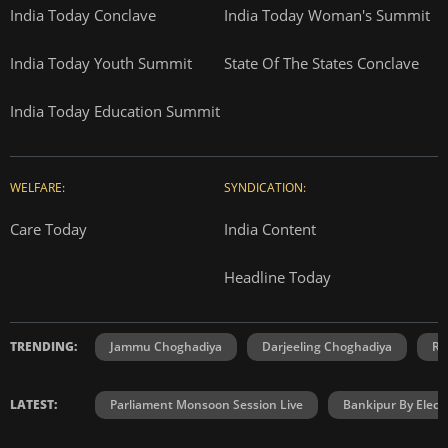
India Today Conclave
India Today Woman's Summit
India Today Youth Summit
State Of The States Conclave
India Today Education Summit
WELFARE:
SYNDICATION:
Care Today
India Content
Headline Today
TRENDING:
Jammu Choghadiya
Darjeeling Choghadiya
Ra
LATEST:
Parliament Monsoon Session Live
Bankipur By Elect