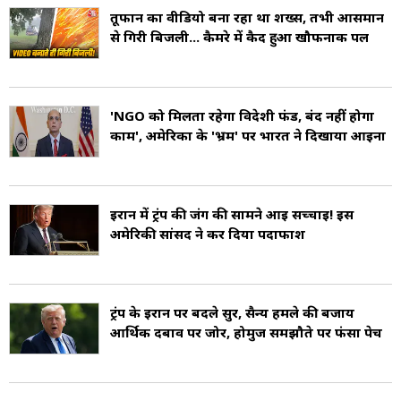
तूफान का वीडियो बना रहा था शख्स, तभी आसमान
हैं, जो इसे विविधताओं से भरा देश बनाते हैं.
से गिरी बिजली... कैमरे में कैद हुआ खौफनाक पल
संयुक्त राज्य अमेरिका एक संघीय लोकतांत्रिक गणराज्य
है, जहां राष्ट्रपति कार्यकारी प्रमुख होता है. यहां की सरकार
'NGO को मिलता रहेगा विदेशी फंड, बंद नहीं होगा
काम', अमेरिका के 'भ्रम' पर भारत ने दिखाया आईना
तीन भागों में बंटी होती है-
कार्यकारी शाखा - राष्ट्रपति द्वारा संचालित
ईरान में ट्रंप की जंग की सामने आई सच्चाई! इस
विधायी शाखा - कांग्रेस (सीनेट और प्रतिनिधि सभा)
अमेरिकी सांसद ने कर दिया पर्दाफाश
न्यायिक शाखा - सर्वोच्च न्यायालय और अन्य संघीय
अदालतें
ट्रंप के ईरान पर बदले सुर, सैन्य हमले की बजाय
वर्तमान में, अमेरिकी राजनीति में दो प्रमुख दल सक्रिय हैं –
आर्थिक दबाव पर जोर, होर्मुज समझौते पर फंसा पेच
डेमोक्रेटिक पार्टी और रिपब्लिकन पार्टी.