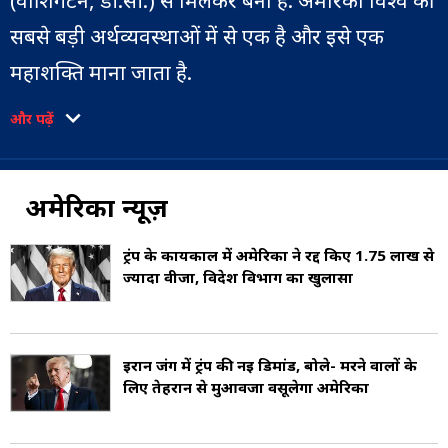
(वॉशिंगटन, डी.सी.) से मिलकर बना है. अमेरिका विश्व की
सबसे बड़ी अर्थव्यवस्थाओं में से एक है और इसे एक
महाशक्ति माना जाता है.
और पढ़ें
28 फरवरी 2026 को अमेरिका-इजरायल ने ईरान पर
हमला कर दिया. हालांकि पूर्ण पैमाने के युद्ध की
आधिकारिक घोषणा नहीं हुई है, लेकिन क्षेत्रीय टकराव और
अमेरिका न्यूज़
प्रॉक्सी संघर्षों ने अंतरराष्ट्रीय समुदाय की चिंता बढ़ा दी है
ट्रंप के कार्यकाल में अमेरिका ने रद्द किए 1.75 लाख से
(US, Israel attack on Iran).
ज्यादा वीजा, विदेश विभाग का खुलासा
तनाव की पृष्ठभूमि
ईरान जंग में ट्रंप की नई डिमांड, बोले- मरने वालों के
ईरान और इज़रायल के बीच लंबे समय से वैचारिक और
लिए तेहरान से मुआवजा वसूलेगा अमेरिका
सुरक्षा संबंधी मतभेद रहे हैं. इजरायल ईरान के परमाणु