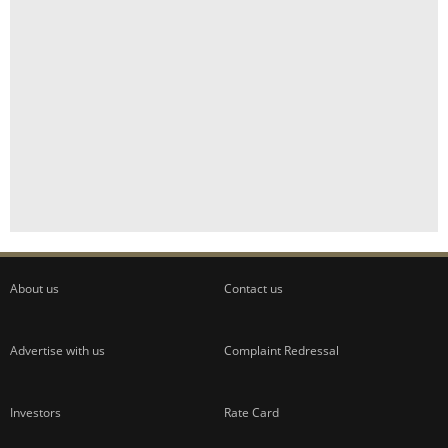
About us
Contact us
Advertise with us
Complaint Redressal
Investors
Rate Card