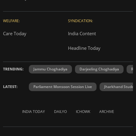
WELFARE:
SYNDICATION:
Care Today
India Content
Headline Today
TRENDING:
Jammu Choghadiya
Darjeeling Choghadiya
Ra
LATEST:
Parliament Monsoon Session Live
Jharkhand Student
INDIA TODAY
DAILYO
ICHOWK
ARCHIVE