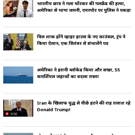
संयुक्त राज्य अमेरिका की अर्थव्यवस्था विश्व की सबसे
भारतीय छात्र ने गला घोंटकर की गर्लफ्रेंड की हत्या,
अमेरिका से भागा जर्मनी, एयरपोर्ट पर पुलिस ने पकड़ा
बड़ी और प्रभावशाली अर्थव्यवस्थाओं में से एक है. इसका
GDP (सकल घरेलू उत्पाद) 25 ट्रिलियन डॉलर से अधिक
है. यह देश वित्त, प्रौद्योगिकी, उद्योग, कृषि और नवाचार में
विल शार्क होंगे व्हाइट हाउस के नए काउंसल, ट्रंप ने
किया ऐलान, एक सितंबर से संभालेंगे पद
अग्रणी है. प्रमुख तकनीकी कंपनियां जैसे Google,
Apple, Microsoft, Amazon आदि अमेरिका में
स्थित हैं.
अमेरिका ने ईरानी ब्लॉकेड किया और सख्त, 55
कमर्शियल जहाजों का बदला रास्ता
अमेरिका की संस्कृति विविधता से भरी हुई है और इसमें
विभिन्न देशों की परंपराओं का समावेश है. हॉलीवुड फिल्म
Iran के खिलाफ युद्ध से पीछे हटने की राह तलाश रहे
इंडस्ट्री, पॉप संगीत, फैशन, और खेलों में अमेरिका का
Donald Trump!
0:50
महत्वपूर्ण योगदान है. प्रमुख खेलों में अमेरिकी फुटबॉल,
बास्केटबॉल, बेसबॉल और गोल्फ शामिल हैं.