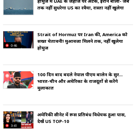
होर्मुज में UAE के जहाज पर अटैक, ईरान बोला- जब
अमेरिकी समाज व्यक्तिगत स्वतंत्रता और नवाचार को
तक नहीं सुधरेगा US का रवैया, रास्ता नहीं खुलेगा
अत्यधिक महत्व देता है. यहां शिक्षा और अनुसंधान का स्तर
बहुत ऊंचा है, और दुनिया की शीर्ष विश्वविद्यालयों में से
Strait of Hormuz पर Iran की, America को
कई जैसे हार्वर्ड, एमआईटी, स्टैनफोर्ड आदि अमेरिका में
सख्त चेतावनी! मुआवजा मिलने तक, नहीं खुलेगा
0:46
होर्मुज
स्थित हैं.
अमेरिका वैश्विक राजनीति, अर्थव्यवस्था, विज्ञान, और
100 दिन बाद बदले नेपाल पीएम बालेन के सुर...
सैन्य शक्ति में अग्रणी भूमिका निभाता है. यह संयुक्त राष्ट्र
भारत-चीन और अमेरिका के राजदूतों से करेंगे
मुलाकात
(UN), नाटो (NATO), विश्व बैंक (World Bank) और
G7 जैसे संगठनों का महत्वपूर्ण सदस्य है.
अमेरिकी सीनेट में रूस प्रतिबंध विधेयक हुआ पास,
अमेरिकी सेना दुनिया की सबसे ताकतवर सेनाओं में से एक
देखें US TOP-10
3:41
मानी जाती है. इसके अलावा, यह स्पेस टेक्नोलॉजी,