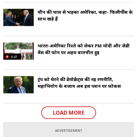
मेडिकल रिसर्च और आर्टिफिशियल इंटेलिजेंस के क्षेत्रों में
चीन की चाल से भड़का अमेरिका, कहा- फिलीपींस के
भी अग्रणी है.
साथ खड़े हैं
अमेरिका में, शुरुआती दौर में, टर्की, मीठे आलू, मक्का,
स्क्वैश और मेपल सिरप जैसे स्वदेशी और गैर-यूरोपीय
भारत-अमेरिका रिश्ते को लेकर PM मोदी और जेडी
वेंस की फोन पर अहम बातचीत हुई
खाद्य पदार्थों का इस्तेमाल होता था. बाद में, अप्रवासियों ने
0:47
गेहूं का आटा, बीफ, और दूध जैसे खाद्य पदार्थों को जोड़ा.
अमेरिका में थैंक्सगिविंग डे पर पारंपरिक खाद्य पदार्थ
ट्रंप को घेरने की डेमोक्रेट्स की नई रणनीति,
महाभियोग के बजाय अब इस प्लान पर फोकस
बनाए और खरीदे जाते हैं. अमेरिकी फास्ट फूड उद्योग
दुनिया का सबसे बड़ा उद्योग है. ऐपल पाई, फ्राइड चिकन,
डोनट्स, फ्रेंच फ्राइज, मैकरोनी, पनीर, आइसक्रीम,
LOAD MORE
पिज्जा, हैमबर्गर और हॉट डॉग खास अमेरिकी व्यंजन हैं
(USA Food).
ADVERTISEMENT