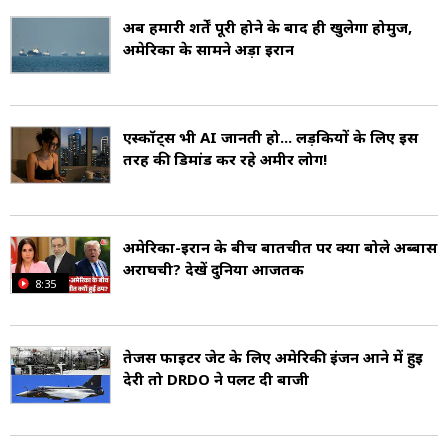
कार्यक्रम को अपने लिए खतरा मानता है, जबकि ईरान
अब हमारी शर्तें पूरी होने के बाद ही खुलेगा होर्मुज,
इजरायल की नीतियों की खुलकर आलोचना करता रहा
अमेरिका के सामने अड़ा ईरान
है. अमेरिका, जो इजरायल का प्रमुख सहयोगी है, ईरान पर
प्रतिबंधों और कूटनीतिक दबाव की नीति अपनाता रहा है.
एस्कॉर्ट्स भी AI जानती हो... लड़कियों के लिए इस
तरह की डिमांड कर रहे अमीर लोग!
बाते दें कि संयुक्त राज्य अमेरिका उत्तर में कनाडा, दक्षिण
में मैक्सिको, पूर्व में अटलांटिक महासागर और पश्चिम में
प्रशांत महासागर से घिरा हुआ है. देश का क्षेत्रफल लगभग
अमेरिका-ईरान के बीच बातचीत पर क्या बोले अब्बास
अराघची? देखें दुनिया आजतक
98.3 लाख वर्ग किलोमीटर है, जो इसे दुनिया का तीसरा
8:35
सबसे बड़ा देश बनाता है.
तेजस फाइटर जेट के लिए अमेरिकी इंजन आने में हुई
जनसंख्या की दृष्टि से, अमेरिका विश्व में तीसरे स्थान पर
देरी तो DRDO ने पलट दी बाजी
आता है, जिसकी कुल जनसंख्या लगभग 33 करोड़
है. यहां विभिन्न जातियों, संस्कृतियों और धर्मों के लोग रहते