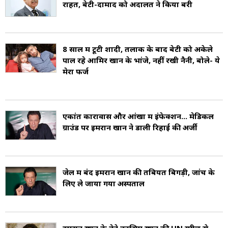
राहत, बेटी-दामाद को अदालत ने किया बरी
पार्टियों में नजर आते थे (Known as a hedonistic
bachelor and a playboy). हालांकि बाद में उन्होंने
8 साल में टूटी शादी, तलाक के बाद बेटी को अकेले
कभी शराब नहीं पीने का दावा किया. इस दौरान ब्रिटिश
पाल रहे आमिर खान के भांजे, नहीं रखी नैनी, बोले- ये
महिला सीता व्हाइट (Sita White) उनकी नाजायज बेटी
मेरा फर्ज
की मां बनीं लेकिन खान ने इसे स्वीकार नहीं किया
(Imran’s illegitimate child). इमरान ने 1995 में
एकांत कारावास और आंखों में इंफेक्शन... मेडिकल
43 साल की उम्र में, 21 साल की जेमिमा गोल्डस्मिथ से
ग्राउंड पर इमरान खान ने डाली रिहाई की अर्जी
शादी की (Imran’s first wife, Jemima
Goldsmith), जिनसे इनके दो बेटे हैं. 2004 में इस
जेल में बंद इमरान खान की तबियत बिगड़ी, जांच के
दंपत्ति का तलाक हो गया. 2015 में, इमरान ने ब्रिटिश-
लिए ले जाया गया अस्पताल
पाकिस्तानी पत्रकार रेहम खान से विवाह किया लेकिन उसी
साल उनका तलाक भी हो गया (Imran’s second