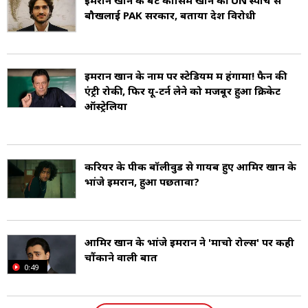
इमरान खान के बेटे कासिम खान की UN स्पीच से
wife, Reham Khan). इसके बाद खान ने अपनी
बौखलाई PAK सरकार, बताया देश विरोधी
आध्यात्मिक सलाहकार बुशरा बीबी से विवाह किया
(Imran’s third wife, Bushra Bibi).
इमरान खान के नाम पर स्टेडियम में हंगामा! फैन की
एंट्री रोकी, फिर यू-टर्न लेने को मजबूर हुआ क्रिकेट
ऑस्ट्रेलिया
करियर के पीक बॉलीवुड से गायब हुए आम‍िर खान के
भांजे इमरान, हुआ पछतावा?
आमिर खान के भांजे इमरान ने 'माचो रोल्स' पर कही
चौंकाने वाली बात
0:49