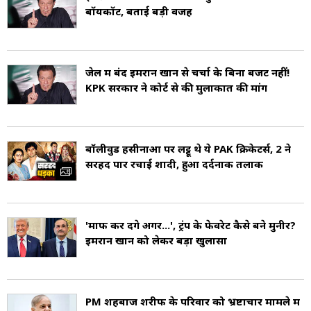
बॉयकॉट, बताई बड़ी वजह
रन उनके नाम हैं. इमरान 1971 से 1992 तक इंटरनेशनल
क्रिकेट में सक्रिय थे. ख़ान ने 1982 से 1992 के बीच
पाकिस्तान क्रिकेट टीम की कप्तानी की. इमरान की
जेल में बंद इमरान खान से चर्चा के बिना बजट नहीं!
KPK सरकार ने कोर्ट से की मुलाकात की मांग
कप्तानी में पाकिस्तान ने 1992 क्रिकेट वर्ल्ड कप जीता था
(Imran Khan cricket career).
बॉलीवुड हसीनाओं पर लट्टू थे ये PAK क्रिकेटर्स, 2 ने
सरहद पार रचाई शादी, हुआ दर्दनाक तलाक
इमरान ने दुनिया भर से चंदा जमा कर, 1996 में शौकत
खानम मेमोरियल कैंसर अस्पताल और अनुसंधान केंद्र
(Shaukat Khanum Memorial Cancer
'माफ कर देंगे अगर...', ट्रंप के फेवरेट कैसे बने मुनीर?
इमरान खान को लेकर बड़ा खुलासा
Hospital) और एक कॉलेज की स्थापना की.
इमरान खान 1970 और 1980 के दशक के दौरान
PM शहबाज शरीफ के परिवार को भ्रष्टाचार मामले में
लगातार लंदन के एनाबेल्स और ट्रैम्प जैसे नाइट क्लबों की