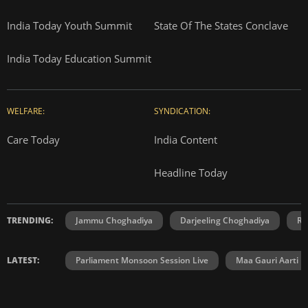
India Today Youth Summit
State Of The States Conclave
India Today Education Summit
WELFARE:
SYNDICATION:
Care Today
India Content
Headline Today
TRENDING:
Jammu Choghadiya
Darjeeling Choghadiya
Ra
LATEST:
Parliament Monsoon Session Live
Maa Gauri Aarti