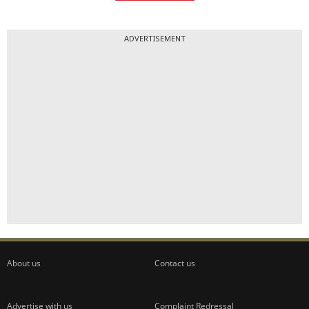
ADVERTISEMENT
About us
Contact us
Advertise with us
Complaint Redressal