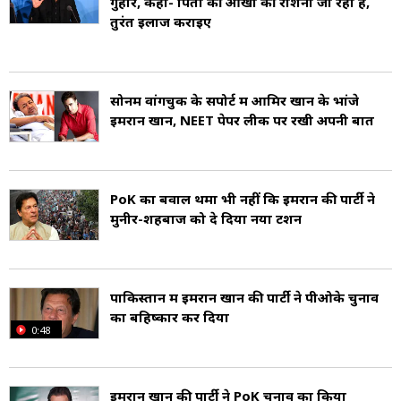
गुहार, कहा- पिता की आंखों की रोशनी जा रही है,
तुरंत इलाज कराइए
इमरान खान का जन्म 5 अक्टूबर 1952 को लाहौर में हुआ
था (Imran Khan age). उनके माता-पिता का नाम
सोनम वांगचुक के सपोर्ट में आमिर खान के भांजे
शौकत खानम और इकरमुल्लाह खान नियाजी है (Imran
इमरान खान, NEET पेपर लीक पर रखी अपनी बात
Khan parents). इमरान ने लाहौर में ऐचीसन कॉलेज,
कैथेड्रल स्कूल और इंग्लैंड में रॉयल ग्रामर स्कूल वर्सेस्टर में
PoK का बवाल थमा भी नहीं कि इमरान की पार्टी ने
पढ़ाई की. उन्होंने केबल कॉलेज, ऑक्सफोर्ड में सेकेंड
मुनीर-शहबाज को दे दिया नया टेंशन
डिविजन से राजनीतिशास्त्र और थर्ड डिविजन से अर्थशास्त्र
में ग्रेजुएशन किया (Imran Khan education).
पाकिस्तान में इमरान खान की पार्टी ने पीओके चुनाव
का बहिष्कार कर दिया
इमरान ने अपने टेस्ट करियर में 88 मुकाबलों में 362
0:48
विकेट लिए और 3807 रन बनाए. उन्होंने अपने वनडे
करियर में 175 मैच खेले जिसमें 182 विकेट और 3709
इमरान खान की पार्टी ने PoK चुनाव का किया