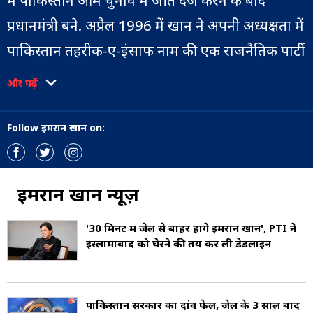
में पाकिस्तान आम चुनाव में जीत दर्ज करने के बाद
प्रधानमंत्री बने. अप्रैल 1996 में खान ने अपनी अध्यक्षता में
पाकिस्तान तहरीक-ए-इंसाफ नाम की एक राजनैतिक पार्टी
की स्थापना की (Chairman of Pakistan
और पढ़ें
Tehreek-e-Insaf). इमरान खान ने 3 नवंबर 2022
को पाकिस्तान में आजादी मार्च निकाला, जिसे उन्होंने
Follow इमरान खान on:
जेहाद बताया. इस रैली में फायरिंग हुई, जिसमें इमरान
खान जख्मी हो गए (Imran Khan Injured). उनके
इमरान खान न्यूज़
अलावा चार और लोग भी घायल हुए थे. पूर्व प्रधानमंत्री
इमरान खान को पास के अस्पताल में भर्ती कराया गया. इस
'30 मिनट में जेल से बाहर होंगे इमरान खान', PTI ने
इस्लामाबाद को घेरने की तय कर ली डेडलाइन
मामले में पुलिस ने एक शख्स को गिरफ्तार भी किया
है (Firing in Imran Khan's Rally 2022). इस
हमले छह महीने बाद ही, 9 मई 2023 को इमरान खान को
पाकिस्तान सरकार का दांव फेल, जेल के 3 साल बाद