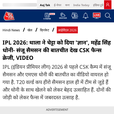
Aaj Tak
ई-पेपर
বাংলা
India Today
इंडिया टुडे हिंदी
MumbaiTak
BT Bazaar
Cosmopolitan
Harper's Bazaar
Northeast
Bri
Hindi News
खेल
क्रिकेट
आईपीएल 2026
IPL 2026: थाला ने चेट्टा को द‍िया 'ज्ञान', महेंद्र स‍िंह
धोनी- संजू सैमसन की बातचीत देख CSK फैन्स
क्रेजी, VIDEO
IPL (इंड‍ियन प्रीम‍ियर लीग) 2026 से पहले CSK कैम्प में संजू
सैमसन और एमएस धोनी की बातचीत का वीडियो वायरल हो
गया है. T20 वर्ल्ड कप हीरो सैमसन हाल ही में टीम से जुड़े हैं
और धोनी के साथ खेलने को लेकर बेहद उत्साहित हैं. दोनों की
जोड़ी को लेकर फैन्स में जबरदस्त उत्साह है.
ADVERTISEMENT