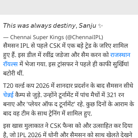
𝘛𝘩𝘪𝘴 𝘸𝘢𝘴 𝘢𝘭𝘸𝘢𝘺𝘴 𝘥𝘦𝘴𝘵𝘪𝘯𝘺, 𝘚𝘢𝘯𝘫𝘶 ✨
— Chennai Super Kings (@ChennaiIPL)
सैमसन IPL से पहले CSK में एक बड़े ट्रेड के जरिए शामिल
हुए हैं. इस डील में रवींद्र जडेजा और सैम करन को
राजस्थान
रॉयल्स
में भेजा गया. इस ट्रांसफर ने पहले ही काफी सुर्खियां
बटोरी थीं.
T20 वर्ल्ड कप 2026 में शानदार प्रदर्शन के बाद सैमसन सीधे
चेन्नई
कैम्प से जुड़े. उन्होंने टूर्नामेंट में पांच मैचों में 321 रन
बनाए और 'प्लेयर ऑफ द टूर्नामेंट' रहे. कुछ दिनों के आराम के
बाद वह टीम के साथ ट्रेनिंग में शामिल हुए.
इस खास मुलाकात ने CSK फैन्स को और उत्साहित कर दिया
है, जो IPL 2026 में धोनी और सैमसन को साथ खेलते देखने