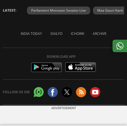
LATEST:
Parliament Monsoon Session Live
Maa Gauri Aarti
INDIA TODAY
DAILYO
ICHOWK
ARCHIVE
DOWNLOAD APP
FOLLOW US ON
ADVERTISEMENT
Copyright © 2026 Living Media India Limited. For reprint rights:
Syndications
Today