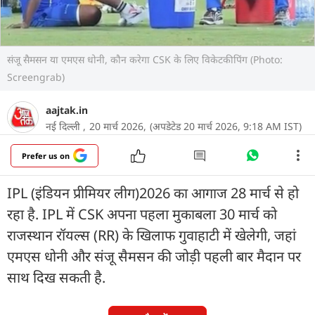
संजू सैमसन या एमएस धोनी, कौन करेगा CSK के लिए व‍िकेटकीप‍िंग (Photo:
Screengrab)
aajtak.in
नई दिल्ली ,
20 मार्च 2026,
(अपडेटेड 20 मार्च 2026, 9:18 AM IST)
Prefer us on
IPL (इंड‍ियन प्रीम‍ियर लीग)2026 का आगाज 28 मार्च से हो
रहा है. IPL में CSK अपना पहला मुकाबला 30 मार्च को
राजस्थान रॉयल्स (RR) के खिलाफ गुवाहाटी में खेलेगी, जहां
एमएस धोनी और संजू सैमसन की जोड़ी पहली बार मैदान पर
साथ दिख सकती है.