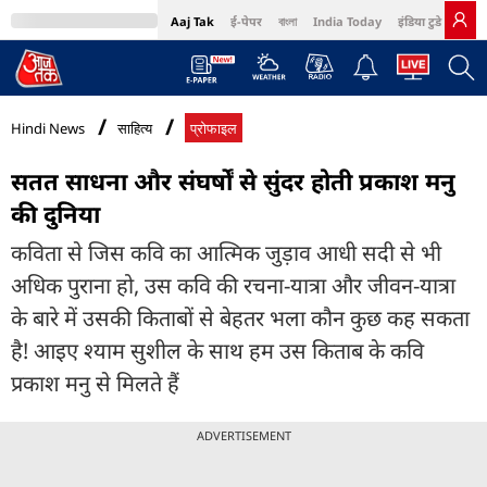
Aaj Tak
ई-पेपर
বাংলা
India Today
इंडिया टुडे हिंदी
MumbaiTak
BT Bazaar
Cosmopolitan
Harper's Bazaar
Northeast
Bri
Hindi News
साहित्य
प्रोफाइल
सतत साधना और संघर्षों से सुंदर होती प्रकाश मनु
की दुनिया
कविता से जिस कवि का आत्मिक जुड़ाव आधी सदी से भी
अधिक पुराना हो, उस कवि की रचना-यात्रा और जीवन-यात्रा
के बारे में उसकी किताबों से बेहतर भला कौन कुछ कह सकता
है! आइए श्याम सुशील के साथ हम उस किताब के कवि
प्रकाश मनु से मिलते हैं
ADVERTISEMENT