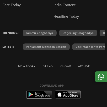
Care Today
India Content
Headline Today
TRENDING:
Jammu Choghadiya
Darjeeling Choghadiya
Ra
LATEST:
Parliament Monsoon Session
Cockroach Janta Party
INDIA TODAY
DAILYO
ICHOWK
ARCHIVE
DOWNLOAD APP