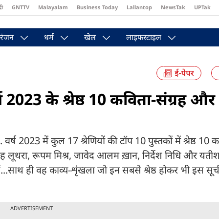
दी
GNTTV
Malayalam
Business Today
Lallantop
NewsTak
UPTak
st
Brides Today
Reader’s Digest
Astro Tak
Pakwan Gali
रंजन
धर्म
खेल
लाइफस्टाइल
ष 2023 के श्रेष्ठ 10 कविता-संग्रह औ
र्ष 2023 में कुल 17 श्रेणियों की टॉप 10 पुस्तकों में श्रेष्ठ 10 क
ंह लूथरा, रूपम मिश्र, जावेद आलम ख़ान, निर्देश निधि और यतीश
.साथ ही वह काव्य-शृंखला जो इन सबसे श्रेष्ठ होकर भी इस सूची 
ADVERTISEMENT