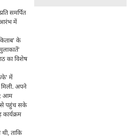
्रति समर्पित
आरंभ में
 किताब' के
ुलाकातें'
पाठ का विशेष
े' में
त मिली. अपने
क; आम
से पहुंच सके
 कार्यक्रम
की थी, ताकि