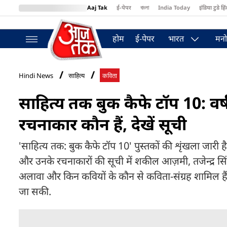
Aaj Tak
ई-पेपर
বাংলা
India Today
इंडिया टुडे हिं
MumbaiTak
BT Bazaar
Cosmopolitan
Harper's Bazaar
Northea
होम
ई-पेपर
भारत
मनो
Hindi News
साहित्य
कविता
साहित्य तक बुक कैफे टॉप 10: वर्
रचनाकार कौन हैं, देखें सूची
'साहित्य तक: बुक कैफे टॉप 10' पुस्तकों की शृंखला जारी है. व
और उनके रचनाकारों की सूची में शकील आज़मी, तजेन्द्र सि
अलावा और किन कवियों के कौन से कविता-संग्रह शामिल हैं..
जा सकी.