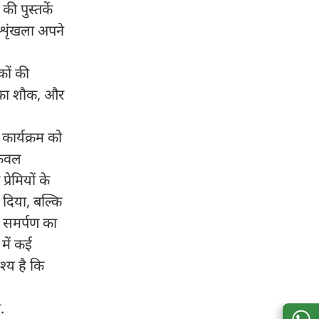
ी पुस्तकें
 शृंखला अपने
कों की
े का शौक, और
 कार्यक्रम को
केवल
रेमियों के
ं दिया, बल्कि
य समर्पण का
 में कई
श्य है कि
.