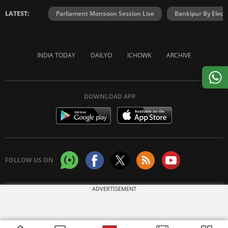
LATEST:
Parliament Monsoon Session Live
Bankipur By Elect
INDIA TODAY
DAILYO
ICHOWK
ARCHIVE
DOWNLOAD APP
FOLLOW US ON
ADVERTISEMENT
Copyright © 2026 Living Media India Limited. For reprint rights:
Syndications
Today