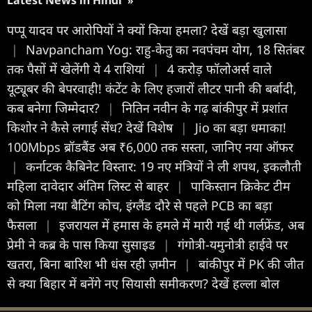
»
पप्पू यादव पर आरोपियों ने क्यों किया हमला? देखें बड़ा खुलासा
|
Navpancham Yog: राहु-केतु का नवपंचम योग, 18 सितंबर
तक पैसों में खेलेंगी ये 4 राशियां
|
4 करोड़ फॉलोअर्स वाले
यूट्यूबर की बेपरवाही! कंटेंट के लिए हजारों लीटर पानी की बर्बादी,
कब बनेगा जिम्मेदार?
|
नितिन नवीन के गढ़ बांकीपुर में प्रशांत
किशोर ने कैसे लगाई सेंध? देखें विशेष
|
Jio का बड़ा धमाका!
100Mbps ब्रॉडबैंड अब ₹6,000 तक सस्ता, जानिए नया ऑफर
|
कर्नाटक कैबिनेट विस्तार: 19 नए मंत्रियों ने ली शपथ, इकलौती
महिला दावेदार अंतिम लिस्ट से बाहर
|
पाकिस्तान क्रिकेट टीम
को मिला नया बैटिंग कोच, इंग्लैंड दौरे से पहले PCB का बड़ा
फैसला
|
इजरायल में हमास के हमले में मारी गई थी गर्लफ्रेंड, अब
प्रेमी ने कब्र के पास किया सुसाइड
|
गंगोत्री-यमुनोत्री हाईवे पर
खतरा, बिना बारिश भी धंस रही ज़मीन
|
बांकीपुर में PK की जीत
से क्या बिहार में बनेंगे नए सियासी समीकरण? देखें हल्ला बोल