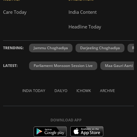
Care Today
India Content
Headline Today
TRENDING:
Jammu Choghadiya
Darjeeling Choghadiya
Ra
LATEST:
Parliament Monsoon Session Live
Maa Gauri Aarti
INDIA TODAY
DAILYO
ICHOWK
ARCHIVE
DOWNLOAD APP