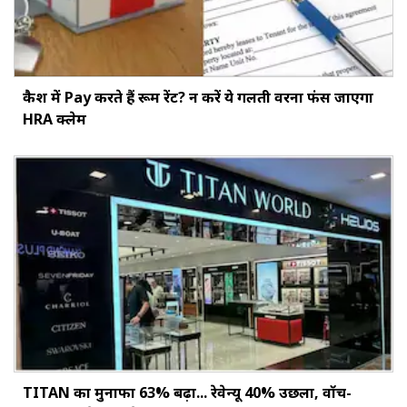
कैश में Pay करते हैं रूम रेंट? न करें ये गलती वरना फंस जाएगा
HRA क्लेम
TITAN का मुनाफा 63% बढ़ा... रेवेन्यू 40% उछला, वॉच-