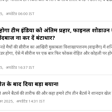
5,
अपडेटेड 06:00 IST
होगा टीम इंड‍िया को अंत‍िम प्रहार, फाइनल शोडाउन मे
 गेंदबाज ना कर दें बंटाधार?
डे मैचों की सीरीज का आख‍िरी मुकाबला व‍िशाखापत्तनम (वाइजैग) में शन‍
ाइडर होगा, ऐसे में सीरीज पर एक बार फ‍िर फोकस रोहित और कोहली पर होग
5,
अपडेटेड 16:37 IST
के बाद दिया बड़ा बयान!
ा ने अपने बैटर्स की तारीफ की और कहा हमारे टॉप तीन बैटर्स ने शानदार खेल
ंबर 2025,
अपडेटेड 14:31 IST