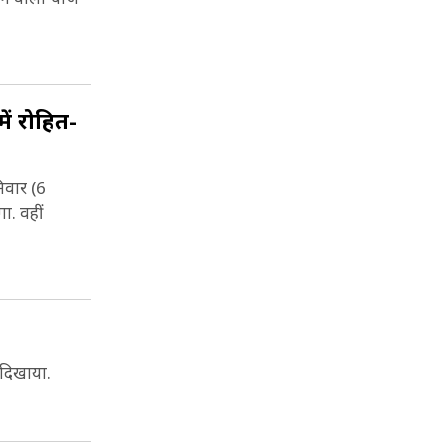
ं रोह‍ित-
िवार (6
ा. वहीं
 दिखाया.