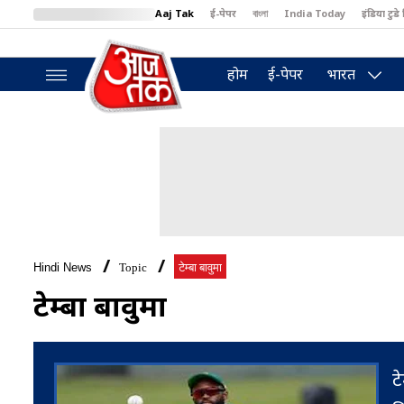
Aaj Tak
ई-पेपर
বাংলা
India Today
इंडिया टुडे 
MumbaiTak
BT Bazaar
Cosmopolitan
Harper's Bazaar
North
होम
ई-पेपर
भारत
Hindi News
Topic
टेम्बा बावुमा
टेम्बा बावुमा
ट