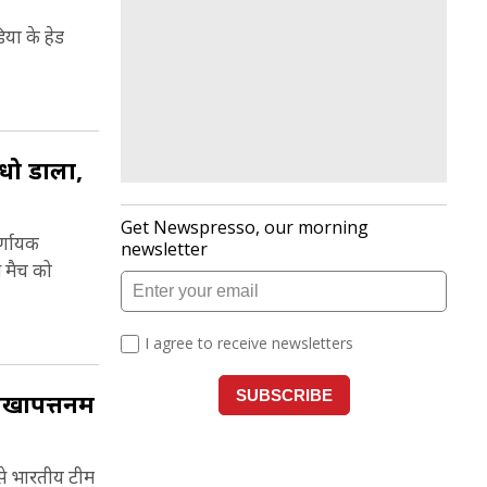
िया के हेड
धो डाला,
्णायक
स मैच को
ाखापत्तनम
 से भारतीय टीम