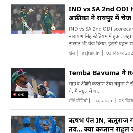
IND vs SA 2nd ODI H
अफ्रीका ने रायपुर में च
IND vs SA 2nd ODI scorecard: भा
नारायण सिंह स्टेडियम में हुआ. जहां
टारगेट भी चेज किया. इससे पहले भा
खेल
aajtak.in
03 दिसंबर 202
Temba Bavuma ने Roh
साउथ अफ्रीकी कप्तान टेंबा बवुमा न
थे, मैं स्कूल में था.
0:42
शॉर्ट वीडियो
aajtak.in
03 दिस
ऋषभ पंत IN, ऋतुराज गाय
तय... क्या कप्तान राहुल 