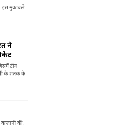
ै. इस मुकाबले
त ने
िकेट
समें टीम
हली के शतक के
 कप्तानी की.