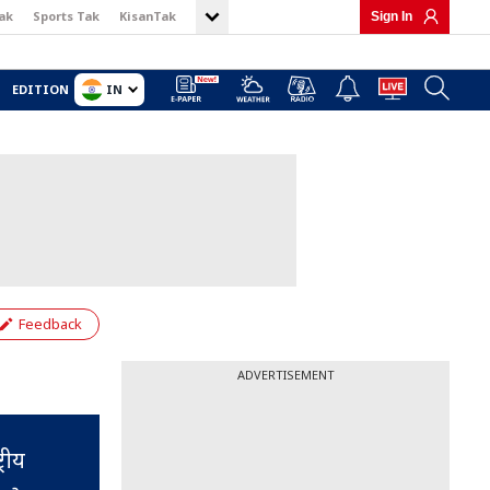
ak
Sports Tak
KisanTak
Sign In
IN
EDITION
Feedback
ADVERTISEMENT
रीय