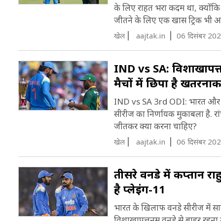
के लिए राहत भरा कदम था, क्योंकि 
जीतने के लिए एक खास ट्र‍िक भी 
खेल
aajtak.in
06 दिसंबर 202
IND vs SA: व‍िशाखापत्त
मैचों में छ‍िपा है खतरनाक
IND vs SA 3rd ODI: भारत और साउथ
सीरीज का न‍िर्णायक मुकाबला है. रा
जीतकर क्या करना चाह‍िए?
खेल
aajtak.in
06 दिसंबर 202
तीसरे वनडे में कप्तान र
है प्लेइंग-11
भारत के खिलाफ वनडे सीरीज में साउथ
विशाखापत्तनम वनडे से बाहर रहना त