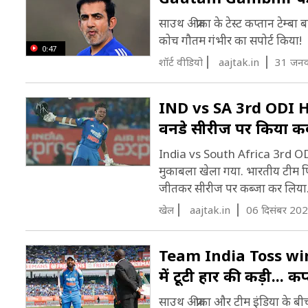
साउथ अफ्रीका के टेस्ट कप्तान टेम्ब
कोच गौतम गंभीर का सपोर्ट किया!
0:47
शॉर्ट वीडियो
aajtak.in
31 जनव
IND vs SA 3rd ODI Hig
वनडे सीरीज पर किया क
India vs South Africa 3rd ODI
मुकाबला खेला गया. भारतीय टीम पि
जीतकर सीरीज पर कब्जा कर लिया
खेल
aajtak.in
06 दिसंबर 202
Team India Toss win: 
में टूटी हार की कड़ी... क
साउथ अफ्रीका और टीम इंड‍िया के बी