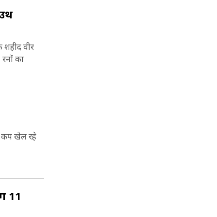
ाउथ
के शहीद वीर
 रनों का
ड कप खेल रहे
ंग 11