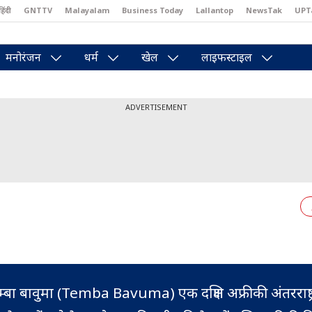
हिंदी
GNTTV
Malayalam
Business Today
Lallantop
NewsTak
UPT
east
Brides Today
Reader’s Digest
Astro Tak
Pakwan Gali
मनोरंजन
धर्म
खेल
लाइफस्टाइल
ADVERTISEMENT
ेम्बा बावुमा (Temba Bavuma) एक दक्षिण अफ्रीकी अंतरराष्ट्