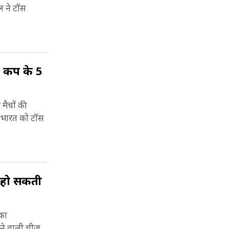
ल ने टॉस
ड कप के 5
मैचों की
ें भारत को टॉस
े हो सकती
नका
खने वाली चीज