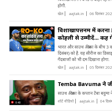
होगी.
खेल
aajtak.in
06 दिसंबर 202
व‍िशाखापत्तनम में करना 
कोहली से उम्मीदें... कहीं
भारत और साउथ अफ्रीका के बीच 3 वन
द‍िसंबर) को है. यह सीरीज का ड‍िस
गेंदबाजों को भी दम दिखाना होगा.
खेल
aajtak.in
05 दिसंबर 202
Temba Bavuma ने जीत 
साउथ अफ्रीका के कप्तान टेंबा बवुम
शॉर्ट वीडियो
aajtak.in
04 दिस
0:40