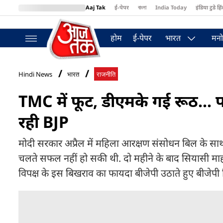
Aaj Tak
ई-पेपर
বাংলা
India Today
इंडिया टुडे हिं
MumbaiTak
BT Bazaar
Cosmopolitan
Harper's Bazaar
Northea
होम
ई-पेपर
भारत
मनो
Hindi News
भारत
राजनीति
TMC में फूट, डीएमके गई रूठ...
रही BJP
मोदी सरकार अप्रैल में महिला आरक्षण संसोधन बिल के सा
चलते सफल नहीं हो सकी थी. दो महीने के बाद सियासी माहौल
विपक्ष के इस बिखराव का फायदा बीजेपी उठाते हुए बीजेपी फि