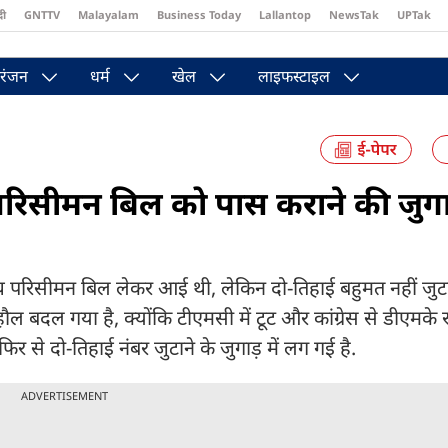
दी
GNTTV
Malayalam
Business Today
Lallantop
NewsTak
UPTak
st
Brides Today
Reader’s Digest
Astro Tak
Pakwan Gali
रंजन
धर्म
खेल
लाइफस्टाइल
 परिसीमन बिल को पास कराने की जुग
थ परिसीमन बिल लेकर आई थी, लेकिन दो-तिहाई बहुमत नहीं जुटा
 बदल गया है, क्योंकि टीएमसी में टूट और कांग्रेस से डीएमके र
र से दो-तिहाई नंबर जुटाने के जुगाड़ में लग गई है.
ADVERTISEMENT