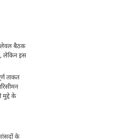
ई-लेवल बैठक
है, लेकिन इस
र्ण ताकत
 परिसीमन
द्दे के
ांसदों के