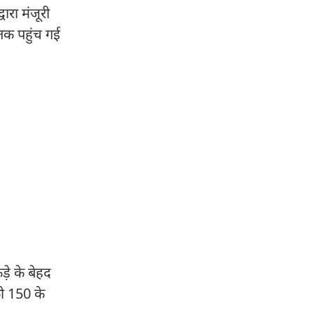
ारा मंजूरी
तक पहुंच गई
़े के बेहद
को 150 के