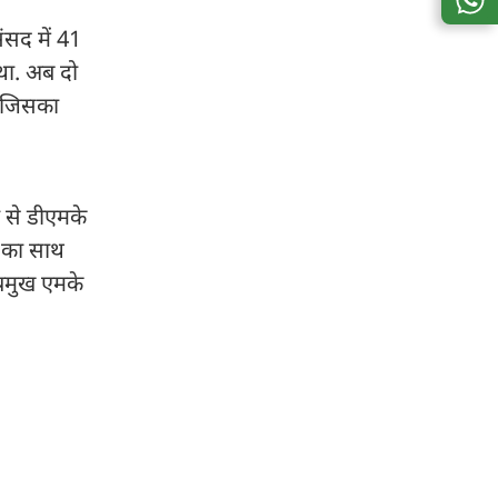
ंसद में 41
था. अब दो
, जिसका
ा से डीएमके
े का साथ
्रमुख एमके