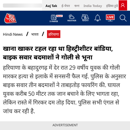
Aaj Tak
ई-पेपर
বাংলা
India Today
इंडिया टुडे हिंदी
MumbaiTak
BT Bazaar
Cosmopolitan
Harper's Bazaar
Northeast
Bri
Hindi News
भारत
हरियाणा
खाना खाकर टहल रहा था हिस्ट्रीशीटर बांडिया,
बाइक सवार बदमाशों ने गोली से भूना
हरियाणा के बहादुरगढ़ में देर रात 29 वर्षीय युवक की गोली
मारकर हत्या से इलाके में सनसनी फैल गई. पुलिस के अनुसार
बाइक सवार तीन बदमाशों ने ताबड़तोड़ फायरिंग की. घायल
युवक करीब 50 मीटर तक जान बचाने के लिए भागता रहा,
लेकिन रास्ते में गिरकर दम तोड़ दिया. पुलिस सभी एंगल से
जांच कर रही है.
ADVERTISEMENT