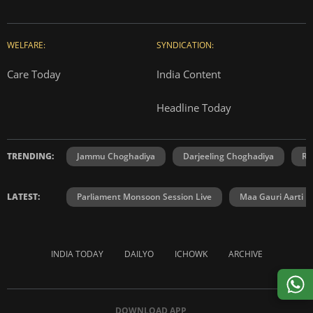
WELFARE:
SYNDICATION:
Care Today
India Content
Headline Today
TRENDING:
Jammu Choghadiya
Darjeeling Choghadiya
Ra
LATEST:
Parliament Monsoon Session Live
Maa Gauri Aarti
INDIA TODAY
DAILYO
ICHOWK
ARCHIVE
DOWNLOAD APP