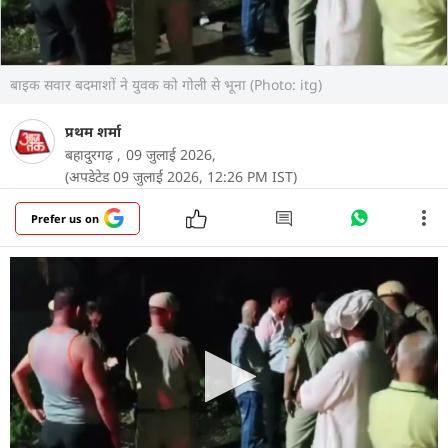
बाइक सवार बदमाशों ने युवक को गोली से भूना (Photo: itg)
प्रथम शर्मा
बहादुरगढ़ ,
09 जुलाई 2026,
(अपडेटेड 09 जुलाई 2026, 12:26 PM IST)
Prefer us on
हरियाणा में बहादुरगढ़ के नया गांव बीर बरकताबाद में बुधवार
देर रात उस समय सनसनी फैल गई, जब बाइक सवार तीन
बदमाशों ने 29 साल के नीरज उर्फ बांडीया की गोलियों से
भूनकर हत्या कर दी. वारदात इतनी खौफनाक थी कि गोलियां
लगने के बावजूद नीरज अपनी जान बचाने के लिए करीब 50
मीटर तक दौड़ता रहा, लेकिन आखिरकार सड़क पर गिर पड़ा