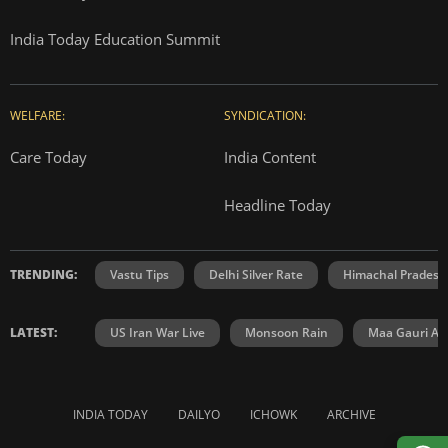
India Today Education Summit
WELFARE:
SYNDICATION:
Care Today
India Content
Headline Today
TRENDING:
Vastu Tips
Delhi Silver Rate
Himachal Prades
LATEST:
US Iran War Live
Monsoon Rain
Maa Gauri Aar
INDIA TODAY
DAILYO
ICHOWK
ARCHIVE