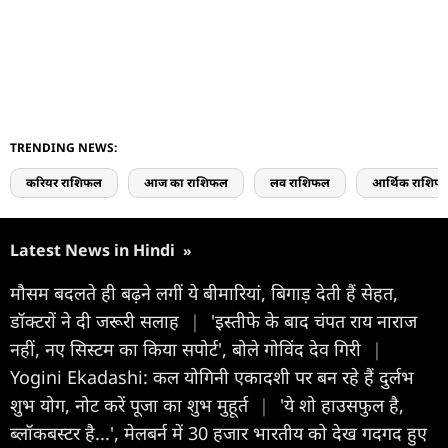
TRENDING NEWS:
करियर राशिफल
आज का राशिफल
लव राशिफल
आर्थिक राशिफ
Latest News in Hindi
»
मौसम बदलते ही बढ़ने लगीं ये बीमारियां, बिगाड़ देती हैं सेहत,
डॉक्टरों ने दी जरूरी सलाह
|
'इस्तीफे के बाद चंपत राय नाराज
नहीं, नए सिस्टम का किया सपोर्ट', बोले गोविंद देव गिरी
|
Yogini Ekadashi: कल योगिनी एकादशी पर बन रहे हैं दुर्लभ
शुभ योग, नोट करें पूजा का शुभ मुहूर्त
|
'ये शो हाउसफुल है,
ब्लॉकबस्टर है...', मेलबर्न में 30 हजार भारतीय को देख गदगद हुए