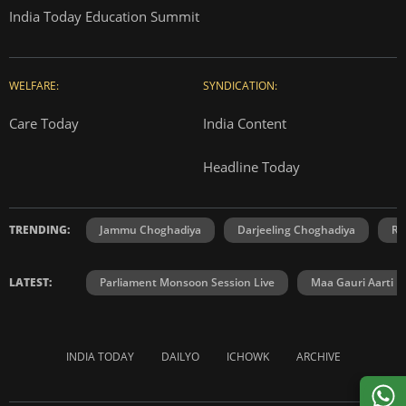
India Today Education Summit
WELFARE:
SYNDICATION:
Care Today
India Content
Headline Today
TRENDING:
Jammu Choghadiya
Darjeeling Choghadiya
Ra
LATEST:
Parliament Monsoon Session Live
Maa Gauri Aarti
INDIA TODAY
DAILYO
ICHOWK
ARCHIVE