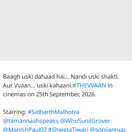
Baagh uski dahaad hai… Nandi uski shakti.
Aur Vvaan… uski kahaani.
#THEVVAAN
in
cinemas on 25th September, 2026.
Starring:
#SidharthMalhotra
@tamannaahspeaks
@WhoSunilGrover
@ManishPaul03
#ShwetaTiwari
@soniiannup