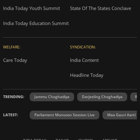
India Today Youth Summit
State Of The States Conclave
India Today Education Summit
WELFARE:
SYNDICATION:
Care Today
India Content
Headline Today
TRENDING:
Jammu Choghadiya
Darjeeling Choghadiya
Ra
LATEST:
Parliament Monsoon Session Live
Maa Gauri Aarti