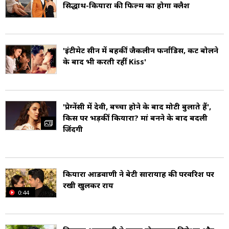
फिल्मफेयर पुरस्कार मिला (Sidharth Malhotra
सिद्धार्थ-कियारा की फिल्म का होगा क्लैश
Award).
बाद के सालों में उन्होंने. हंसी तो फंसी (2014), एक विलेन
'इंटीमेट सीन में बहकीं जैकलीन फर्नांडिस, कट बोलने
के बाद भी करती रहीं Kiss'
(2014), कपूर एंड संस (2016), इत्तेफाक (2017),
मरजावां (2019) और शेरशाह (2021) जैसी फिल्मों में
अभिनय किया और प्रसंशा बटोरी (Sidharth
'प्रेग्नेंसी में देवी, बच्चा होने के बाद मोटी बुलाते हैं',
किस पर भड़कीं कियारा? मां बनने के बाद बदली
Malhotra Movies).
जिंदगी
सिद्धार्थ मल्होत्रा का जन्म 16 जनवरी 1985 को भारत की
राजधानी दिल्ली (Delhi) में हुई थी (Sidharth
कियारा आडवाणी ने बेटी सारायाह की परवरिश पर
रखी खुलकर राय
Malhotra Age). वे एक पंजाबी हिंदू परिवार से ताल्लुक
0:44
रखते हैं. उनके पिता सुनील, मर्चेंट नेवी में एक पूर्व कप्तान
हैं और मां रिम्मा मल्होत्रा एक गृहणी हैं (Sidharth