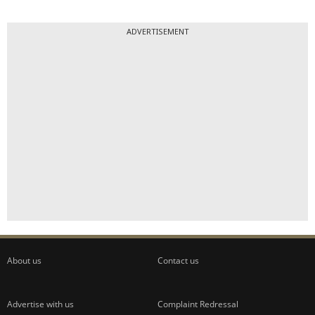
ADVERTISEMENT
About us
Contact us
Advertise with us
Complaint Redressal