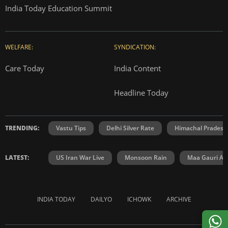
India Today Education Summit
WELFARE:
SYNDICATION:
Care Today
India Content
Headline Today
TRENDING:
Vastu Tips
Delhi Silver Rate
Himachal Prades
LATEST:
US Iran War Live
Monsoon Rain
Maa Gauri Aar
INDIA TODAY
DAILYO
ICHOWK
ARCHIVE