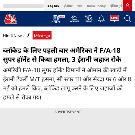
Aaj Tak
ई-पेपर
বাংলা
India Today
इंडिया टुडे हिंदी
MumbaiTak
BT Bazaar
Cosmopolitan
Harper's Bazaar
Northeast
Bri
Hindi News
डिफेंस न्यूज
ब्लॉकेड के लिए पहली बार अमेरिका ने F/A-18
सुपर हॉर्नेट से किया हमला, 3 ईरानी जहाज रोके
अमेरिकी F/A-18 सुपर हॉर्नेट विमानों ने ओमान की खाड़ी में
ईरानी टैंकरों M/T हसना, सी स्टार III और सेव्दा पर 6 और 8
मई को हमले किए. ब्लॉकेड लागू करने के लिए जहाजों को
हमले से रोका गया.
ADVERTISEMENT