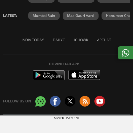
LATEST:
Mumbai Rain
Maa Gauri Aarti
Hanuman Chali
INDIA TODAY
DAILYO
ICHOWK
ARCHIVE
DOWNLOAD APP
FOLLOW US ON
ADVERTISEMENT
Copyright © 2026 Living Media India Limited. For reprint rights:
Syndications
Today