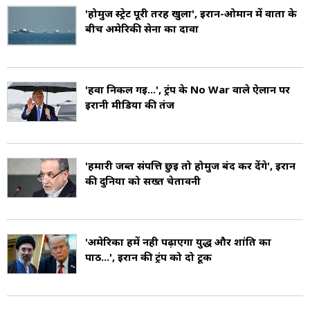
'होर्मुज स्ट्रेट पूरी तरह खुला', ईरान-ओमान में वार्ता के
तेल भंडार के मुताबिक विश्व मे 22वें स्थान पर है (Oman
बीच अमेरिकी सेना का दावा
Oil Reserves).
'हवा निकल गई...', ट्रंप के No War वाले ऐलान पर
ईरानी मीडिया की तंज
'हमारी जब्त संपत्ति छुई तो होर्मुज बंद कर देंगे', ईरान
की दुनिया को सख्त चेतावनी
'अमेरिका हमें नही पढ़ाएगा युद्ध और शांति का
पाठ...', ईरान की ट्रंप को दो टूक