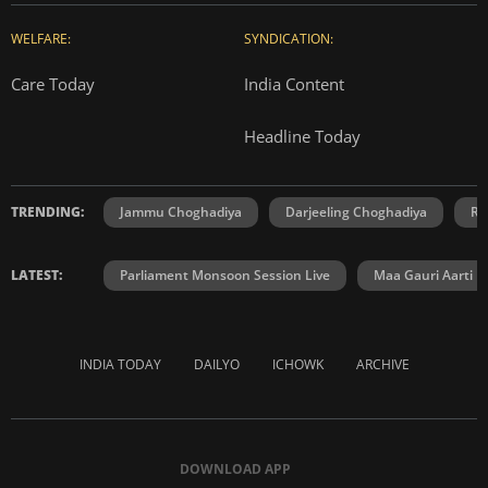
WELFARE:
SYNDICATION:
Care Today
India Content
Headline Today
TRENDING:
Jammu Choghadiya
Darjeeling Choghadiya
Ra
LATEST:
Parliament Monsoon Session Live
Maa Gauri Aarti
INDIA TODAY
DAILYO
ICHOWK
ARCHIVE
DOWNLOAD APP