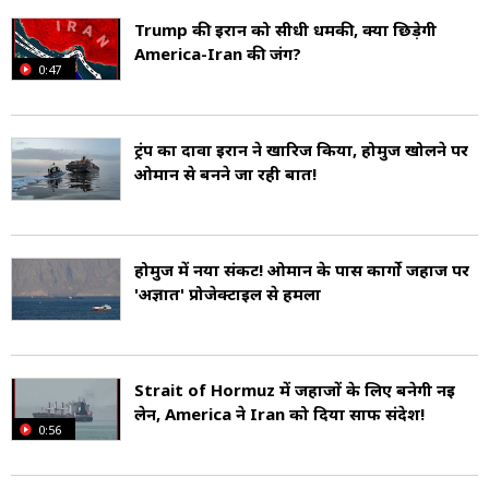
मृत्यु के बाद ओमान के सुल्तान के सिंहासन के
Trump की ईरान को सीधी धमकी, क्या छिड़ेगी
America-Iran की जंग?
उत्तराधिकार के नियमों के अनुसार उनके पुत्र नए सम्राट
0:47
होते. लेकिन उनकी कोई नहीं थी. सुल्तान परिवार ने
घोषणा की कि कबूस बिन सईद ने अपने चचेरे भाई, हैथम
ट्रंप का दावा ईरान ने खारिज किया, होर्मुज खोलने पर
ओमान से बनने जा रही बात!
बिन तारिक को अपना उत्तराधिकारी बनाया था. अब हैथम
बिन तारिक ओमान के सुल्तान हैं (Sultan of Oman).
होर्मुज में नया संकट! ओमान के पास कार्गो जहाज पर
ओमान अरब दुनिया में सबसे पुराना स्वतंत्र राज्य है. यह
'अज्ञात' प्रोजेक्टाइल से हमला
संयुक्त राष्ट्र (United Nations), अरब लीग (Arab
League), गल्फ सहयोग परिषद (Gulf Cooperative
Strait of Hormuz में जहाजों के लिए बनेगी नई
Council), गुटनिरपेक्ष आंदोलन (Non-Aligned
लेन, America ने Iran को दिया साफ संदेश!
0:56
Movement) और इस्लामी सहयोग संगठन (Islamic
Cooperative Organisation) का सदस्य है. ओमान