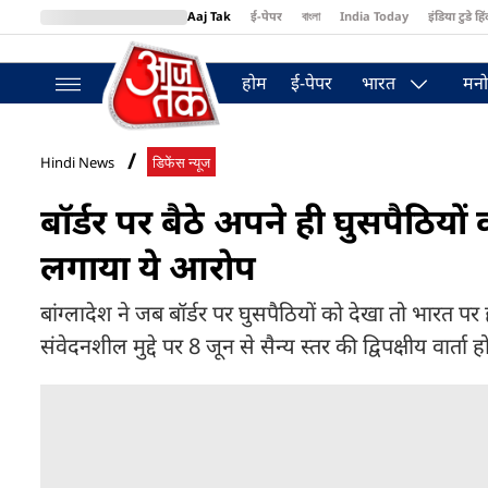
Aaj Tak
ई-पेपर
বাংলা
India Today
इंडिया टुडे हिं
MumbaiTak
BT Bazaar
Cosmopolitan
Harper's Bazaar
Northea
होम
ई-पेपर
भारत
मनो
Hindi News
डिफेंस न्यूज
बॉर्डर पर बैठे अपने ही घुसपैठियो
लगाया ये आरोप
बांग्लादेश ने जब बॉर्डर पर घुसपैठियों को देखा तो भारत प
संवेदनशील मुद्दे पर 8 जून से सैन्य स्तर की द्विपक्षीय वार्ता ह