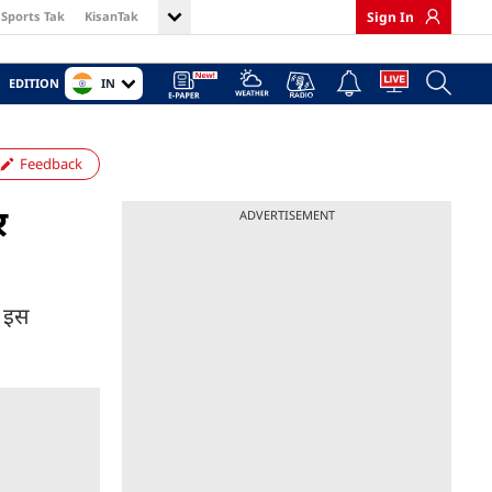
Sports Tak
KisanTak
Sign In
IN
EDITION
Feedback
र
ADVERTISEMENT
. इस