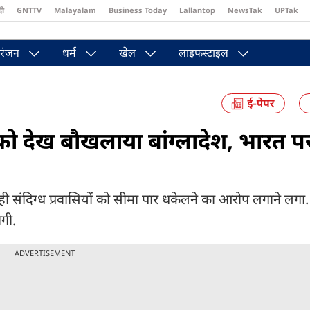
दी
GNTTV
Malayalam
Business Today
Lallantop
NewsTak
UPTak
st
Brides Today
Reader’s Digest
Astro Tak
Pakwan Gali
रंजन
धर्म
खेल
लाइफस्टाइल
ं को देख बौखलाया बांग्लादेश, भारत प
र ही संदिग्ध प्रवासियों को सीमा पार धकेलने का आरोप लगाने लगा
ोगी.
ADVERTISEMENT