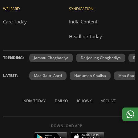
WELFARE:
SYNDICATION:
Care Today
India Content
Headline Today
TRENDING:
Jammu Choghadiya
Darjeeling Choghadiya
Ra
LATEST:
Maa Gauri Aarti
Hanuman Chalisa
Maa Gauri 
INDIA TODAY
DAILYO
ICHOWK
ARCHIVE
DOWNLOAD APP