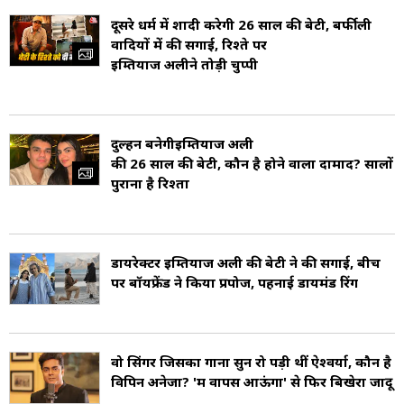
(Jamshedpur), झारखंड (उस वक्त बिहार) में हुआ था
दूसरे धर्म में शादी करेगी 26 साल की बेटी, बर्फीली
(Imtiaz Ali Age). उन्होंने अपने कुछ शुरुआती साल
वादियों में की सगाई, रिश्ते पर
इम्तियाज अली
ने तोड़ी चुप्पी
पटना में बिताए. उनके पिता मंसूर अली एक ठेकेदार थे जो
सिंचाई का काम करते थे (Imtiaz Ali Father). वह
निर्देशक आरिफ अली के भाई हैं, जिन्होंने फिल्म लेकर हम
दुल्हन बनेगी
इम्तियाज अली
की 26 साल की बेटी, कौन है होने वाला दामाद? सालों
दीवाना दिल से निर्देशन की शुरुआत की थी (Imtiaz Ali
पुराना है रिश्ता
Brother). उनके चाचा खालिद अहमद पाकिस्तानी टीवी
अभिनेता और निर्देशक/निर्माता हैं (Imtiaz Ali
डायरेक्टर इम्तियाज अली की बेटी ने की सगाई, बीच
Family). उनकी प्रारंभिक शिक्षा पटना के सेंट माइकल
पर बॉयफ्रेंड ने किया प्रपोज, पहनाई डायमंड रिंग
हाई स्कूल में हुई और बाद में डी.बी.एम.एस. इंग्लिश स्कूल,
जमशेदपुर से उनकी पढाई हुई (Imtiaz Ali
Education).
वो स‍िंगर ज‍िसका गाना सुन रो पड़ी थीं ऐश्वर्या, कौन है
विपिन अनेजा? 'मैं वापस आऊंगा' से फ‍िर ब‍िखेरा जादू