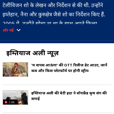
टेलीविजन शो के लेखन और निर्देशन से की थी. उन्होंने
इम्तेहान, नैना और कुरुक्षेत्र जैसे शो का निर्देशन किए हैं.
2005 में, उन्होंने सोचा ना था के साथ अपने फिल्म
और पढ़ें
निर्देशन की शुरुआत की (Imtiaz Ali Debut in Film
Direction).
इम्तियाज अली न्यूज़
इम्तियाज अली की निर्देशित फिल्म जब वी मेट (2007)
एक बड़ी हिट साबित हुई थी. फिर उनकी निर्देशित फिल्म
'मैं वापस आऊंगा' की OTT रिलीज डेट आउट, जानें
कब और किस प्लेटफॉर्म पर होगी स्ट्रीम
लव आज कल (2009), रॉकस्टार (2011), हाईवे
(2014), और तमाशा (2015) ने उन्हें एक प्रसिद्ध फिल्म
निर्माता बना दिया (Imtiaz Ali Movies).
इम्तियाज अली की बेटी इदा ने बॉयफ्रेंड कृष संग की
सगाई
1:09
इम्तियाज अली का जन्म 16 जून 1971 को जमशेदपुर