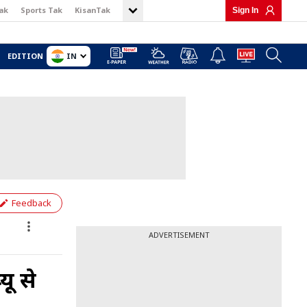
ak
Sports Tak
KisanTak
Sign In
IN
EDITION
Feedback
ADVERTISEMENT
ू से