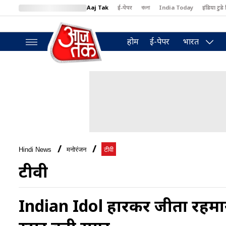
Aaj Tak
ई-पेपर
বাংলা
India Today
इंडिया टुडे 
MumbaiTak
BT Bazaar
Cosmopolitan
Harper's Bazaar
North
होम
ई-पेपर
भारत
Hindi News
मनोरंजन
टीवी
टीवी
Indian Idol हारकर जीता रहमान 