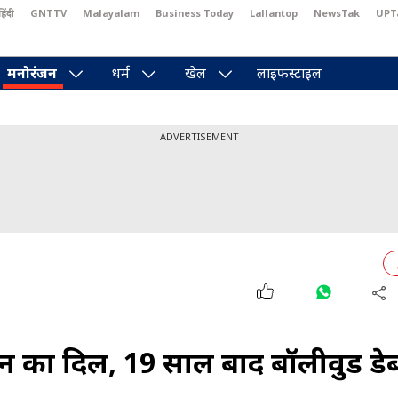
हिंदी
GNTTV
Malayalam
Business Today
Lallantop
NewsTak
UPT
east
Brides Today
Reader’s Digest
Astro Tak
Pakwan Gali
मनोरंजन
धर्म
खेल
लाइफस्टाइल
ADVERTISEMENT
का दिल, 19 साल बाद बॉलीवुड डेब्य