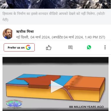
हिमालय के निर्माण का इससे शानदार वीडियो आपको देखने को नहीं मिलेगा. (फोटोः
गेटी)
ऋचीक मिश्रा
नई दिल्ली,
04 मार्च 2024,
(अपडेटेड 04 मार्च 2024, 1:40 PM IST)
Prefer us on
8.80 करोड़ साल पहले भारत एशिया की तरफ बढ़ता है. तब
भारत के विशालकाय द्वीप था. उस समय दुनिया में टेक्टोनिक
प्लेटें बहुत छोटी-छोटी होती थी. जब ये प्लेटें खिसकते हुए
एकदूसरे से मिलीं, तो महाद्वीपों का निर्माण हुआ. भारत की
प्लेट यूरेशियन प्लेट से आकर टकराई. इससे बेहद ज्यादा
दबाव बना.