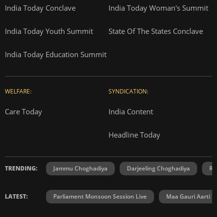
India Today Conclave
India Today Woman's Summit
India Today Youth Summit
State Of The States Conclave
India Today Education Summit
WELFARE:
SYNDICATION:
Care Today
India Content
Headline Today
TRENDING:
Jammu Choghadiya
Darjeeling Choghadiya
Ra
LATEST:
Parliament Monsoon Session Live
Maa Gauri Aarti