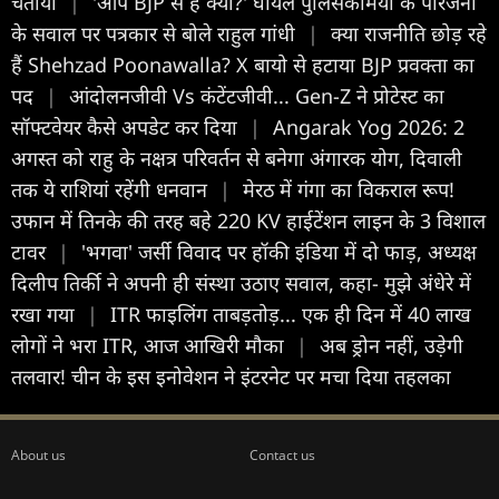
चेताया
|
'आप BJP से हैं क्या?' घायल पुलिसकर्मियों के परिजनों
के सवाल पर पत्रकार से बोले राहुल गांधी
|
क्या राजनीति छोड़ रहे
हैं Shehzad Poonawalla? X बायो से हटाया BJP प्रवक्ता का
पद
|
आंदोलनजीवी Vs कंटेंटजीवी... Gen-Z ने प्रोटेस्ट का
सॉफ्टवेयर कैसे अपडेट कर दिया
|
Angarak Yog 2026: 2
अगस्त को राहु के नक्षत्र परिवर्तन से बनेगा अंगारक योग, दिवाली
तक ये राशियां रहेंगी धनवान
|
मेरठ में गंगा का विकराल रूप!
उफान में तिनके की तरह बहे 220 KV हाईटेंशन लाइन के 3 विशाल
टावर
|
'भगवा' जर्सी विवाद पर हॉकी इंडिया में दो फाड़, अध्यक्ष
दिलीप तिर्की ने अपनी ही संस्था उठाए सवाल, कहा- मुझे अंधेरे में
रखा गया
|
ITR फाइलिंग ताबड़तोड़... एक ही दिन में 40 लाख
लोगों ने भरा ITR, आज आखिरी मौका
|
अब ड्रोन नहीं, उड़ेगी
तलवार! चीन के इस इनोवेशन ने इंटरनेट पर मचा दिया तहलका
About us
Contact us