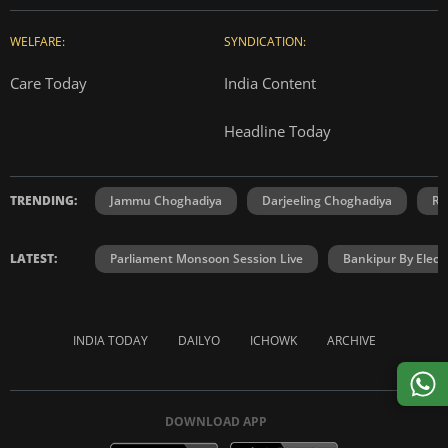
WELFARE:
SYNDICATION:
Care Today
India Content
Headline Today
TRENDING:
Jammu Choghadiya
Darjeeling Choghadiya
Ra
LATEST:
Parliament Monsoon Session Live
Bankipur By Elect
INDIA TODAY
DAILYO
ICHOWK
ARCHIVE
DOWNLOAD APP