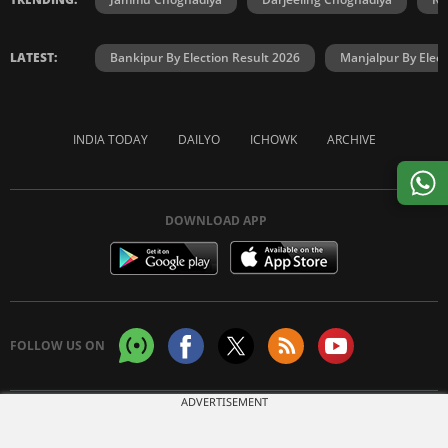
LATEST:
Bankipur By Election Result 2026
Manjalpur By Elect
INDIA TODAY
DAILYO
ICHOWK
ARCHIVE
DOWNLOAD APP
FOLLOW US ON
ADVERTISEMENT
Copyright © 2026 Living Media India Limited. For reprint rights:
Syndications
Today