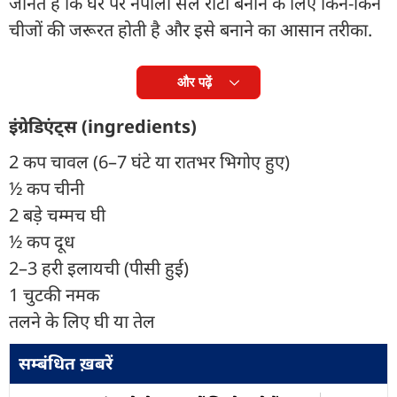
जानते हैं कि घर पर नेपाली सेल रोटी बनाने के लिए किन-किन
चीजों की जरूरत होती है और इसे बनाने का आसान तरीका.
और पढ़ें
इंग्रेडिएंट्स (ingredients)
2 कप चावल (6–7 घंटे या रातभर भिगोए हुए)
½ कप चीनी
2 बड़े चम्मच घी
½ कप दूध
2–3 हरी इलायची (पीसी हुई)
1 चुटकी नमक
तलने के लिए घी या तेल
सम्बंधित ख़बरें