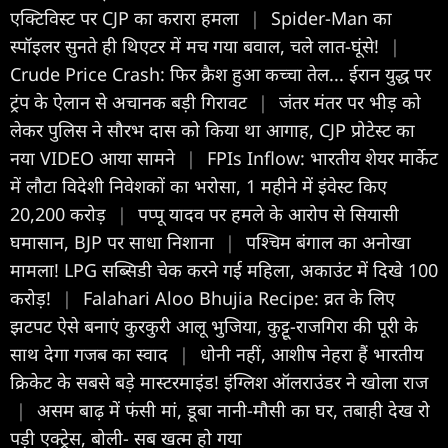
एक्टिविस्ट पर CJP का करारा हमला
|
Spider-Man का
स्पॉइलर सुनते ही थिएटर में मच गया बवाल, चले लात-घूंसे!
|
Crude Price Crash: फिर क्रैश हुआ कच्चा तेल... ईरान युद्ध पर
ट्रंप के ऐलान से अचानक बड़ी गिरावट
|
जंतर मंतर पर भीड़ को
लेकर पुलिस ने सौरभ दास को किया था आगाह, CJP प्रोटेस्ट का
नया VIDEO आया सामने
|
FPIs Inflow: भारतीय शेयर मार्केट
में लौटा विदेशी निवेशकों का भरोसा, 1 महीने में इंवेस्ट किए
20,200 करोड़
|
पप्पू यादव पर हमले के आरोप से सियासी
घमासान, BJP पर साधा निशाना
|
पश्चिम बंगाल का अनोखा
मामला! LPG सब्सिडी चेक करने गई महिला, अकाउंट में दिखे 100
करोड़!
|
Falahari Aloo Bhujia Recipe: व्रत के लिए
झटपट ऐसे बनाएं कुरकुरी आलू भुजिया, कुट्टू-राजगिरा की पूरी के
साथ देगा गजब का स्वाद
|
धोनी नहीं, आशीष नेहरा हैं भारतीय
क्रिकेट के सबसे बड़े मास्टरमाइंड! इंग्लिश ऑलराउंडर ने खोला राज
|
असम बाढ़ में फंसी मां, डूबा नानी-मौसी का घर, तबाही देख रो
पड़ी एक्ट्रेस, बोली- सब खत्म हो गया