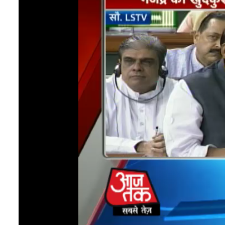
49
seconds
Volume
0%